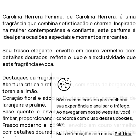
Carolina Herrera Femme, de Carolina Herrera, é uma
fragrância que combina sofisticação e charme. Inspirado
na mulher contemporânea e confiante, este perfume é
ideal para ocasiões especiais e momentos marcantes.
Seu frasco elegante, envolto em couro vermelho com
detalhes dourados, reflete o luxo e a exclusividade que
esta fragrância evoca.
Destaques da Fragrância:
Abertura cítrica e refrescante, com notas de bergamota,
toranja e limão.
Coração floral e adocicado, destacando jasmim, flor de
Nós usamos cookies para melhorar
laranjeira e pralinê.
sua experiência e analisar o tráfego.
Base quente e envolvente, com sândalo, patchouli e
Ao navegar em nosso website, você
âmbar, proporcionando profundidade e sofisticação.
concorda com o uso desses cookies,
ok?
Frasco moderno e icônico, envolto em couro vermelho
com detalhes dourados, refletindo a essência ousada da
Mais informações em nossa
Política