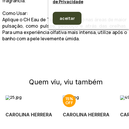
fragrância.
de Privacidade
Como Usar:
aceitar
Aplique o CH Eau de Toilette Feminino nas áreas de maior
pulsação, como pulsos, pescoço e atrás das orelhas.
Para uma experiência olfativa mais intensa, utilize após o
banho com a pele levemente úmida.
Quem viu, viu também
15%
CAROLINA HERRERA
CAROLINA HERRERA
CAR