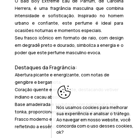
O
Bad Boy Extreme Eau de Parfum
, de Carolina
Herrera, é uma fragrância masculina que combina
intensidade e sofisticação. Inspirado no homem
urbano e confiante, este perfume é ideal para
ocasiões noturnas e momentos especiais.
Seu frasco icônico em formato de raio, com design
em degradê preto e dourado, simboliza a energia e o
poder que este perfume masculino evoca.
Destaques da Fragrância:
Abertura picante e energizante
, com notas de
gengibre e bergamota.
Coração quente e envolvente
, destacando vetiver
indiano e cacau absoluto.
Base amadeirada e sedutora
, com patchouli e fava
Nós usamos cookies para melhorar
tonka, proporcionando profundidade e sofisticação.
sua experiência e analisar o tráfego.
Frasco moderno e icônico
, em formato de raio,
Ao navegar em nosso website, você
concorda com o uso desses cookies,
refletindo a essência ousada da fragrância.
ok?