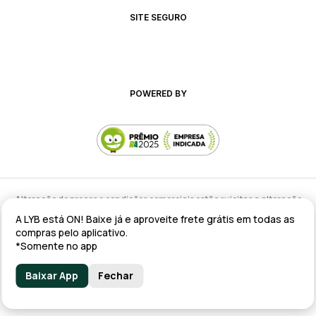
SITE SEGURO
POWERED BY
Alteração de preços e condições comerciais estão sujeitas a alteração
sem aviso prévio.
A LYB está ON! Baixe já e aproveite frete grátis em todas as
lyb @ 2025 - Av. Talma Rodrigues Ribeiro, 147 - Galpão 02 MOD
compras pelo aplicativo.
A/B/C/D/E, Sala 09 Serra - ES CEP: 29173-795 - CNPJ: 43.008.535/0001-11
*Somente no app
Baixar App
Fechar