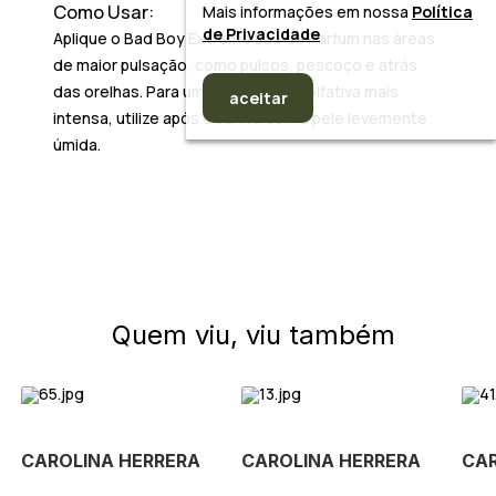
Como Usar:
Mais informações em nossa
Política
de Privacidade
Aplique o Bad Boy Extreme Eau de Parfum nas áreas
de maior pulsação, como pulsos, pescoço e atrás
das orelhas. Para uma experiência olfativa mais
aceitar
intensa, utilize após o banho com a pele levemente
úmida.
Quem viu, viu também
CAROLINA HERRERA
CAROLINA HERRERA
CAR