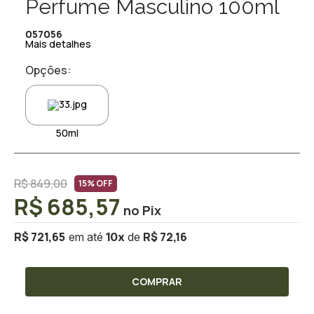
Perfume Masculino 100ml
057056
Mais detalhes
Opções:
50ml
R$ 849,00
15% OFF
R$ 685,57
R$ 721,65
R$ 72,16
10
x
COMPRAR