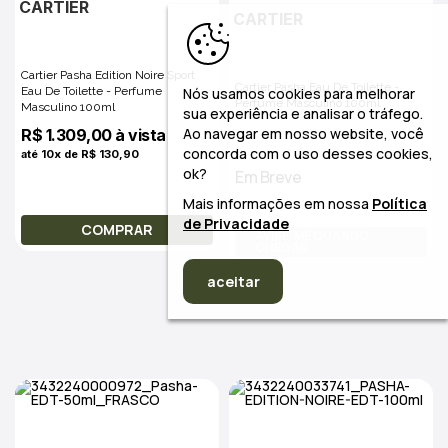
CARTIER
CARTIER
Cartier Pasha Edition Noire Sport
Cartier Pasha Eau De Toilette -
Eau De Toilette - Perfume
Nós usamos cookies para melhorar
Perfume Masculino 100ml
Masculino 100ml
sua experiência e analisar o tráfego.
Ao navegar em nosso website, você
R$ 1.309,00 à vista
concorda com o uso desses cookies,
até 10x de R$ 130,90
ok?
Em Breve
Mais informações em nossa
Política
de Privacidade
COMPRAR
AVISE-ME QUANDO
CHEGAR
aceitar