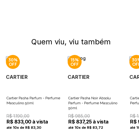
Quem viu, viu também
30%
15%
30
CARTIER
CARTIER
CAR
Cartier Pasha Parfum - Perfume
Cartier Pasha Noir Absolu
Carti
Masculino 50ml
Parfum - Perfume Masculino
Perf
50ml
R$ 1.190,00
R$ 985,00
R$ 1
R$ 833,00 à vista
R$ 837,25 à vista
R$ 
até 10x de R$ 83,30
até 10x de R$ 83,72
até 