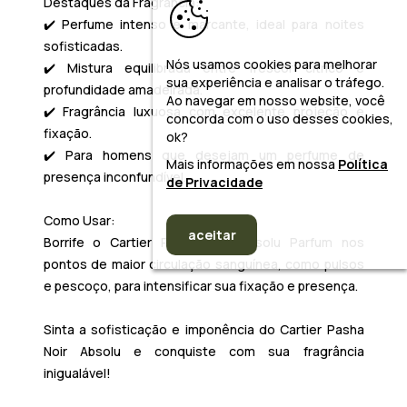
Destaques da Fragrância:
✔️ Perfume intenso e marcante, ideal para noites
sofisticadas.
Nós usamos cookies para melhorar
✔️ Mistura equilibrada entre frescor cítrico e
sua experiência e analisar o tráfego.
profundidade amadeirada.
Ao navegar em nosso website, você
✔️ Fragrância luxuosa com excelente projeção e
concorda com o uso desses cookies,
fixação.
ok?
✔️ Para homens que desejam um perfume de
Mais informações em nossa
Política
presença inconfundível.
de Privacidade
Como Usar:
aceitar
Borrife o
Cartier Pasha Noir Absolu Parfum
nos
pontos de maior circulação sanguínea, como pulsos
e pescoço, para intensificar sua fixação e presença.
Sinta a sofisticação e imponência do
Cartier Pasha
Noir Absolu
e conquiste com sua fragrância
inigualável!