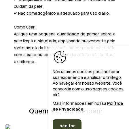
cuidam da pele.
✔ Não comedogênico e adequado para uso diário.
Como usar:
Aplique uma pequena quantidade de primer sobre a
pele limpa e hidratada, espalhando suavemente pelo
rosto antes da base. Você também pode misturá-lo
com a base ou corretivo para um efeito mais natural
e uniforme.
Nós usamos cookies para melhorar
sua experiência e analisar o tráfego.
Ao navegar em nosso website, você
concorda com o uso desses cookies,
ok?
Mais informações em nossa
Política
de Privacidade
Quem viu, viu também
aceitar