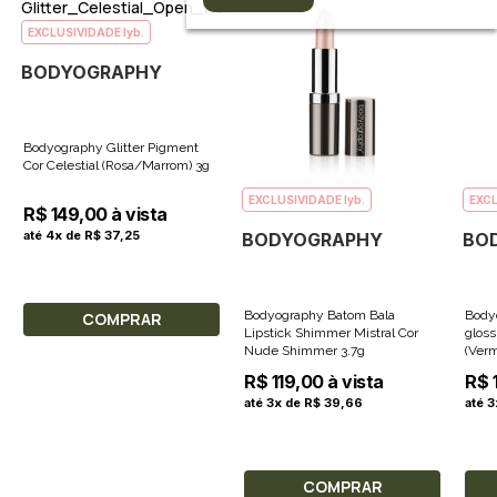
EXCLUSIVIDADE lyb.
BODYOGRAPHY
Bodyography Glitter Pigment
Cor Celestial (Rosa/Marrom) 3g
EXCLUSIVIDADE lyb.
EXCL
R$ 149,00 à vista
até 4x de R$ 37,25
BODYOGRAPHY
BO
Bodyography Batom Bala
Bodyo
COMPRAR
Lipstick Shimmer Mistral Cor
gloss
Nude Shimmer 3.7g
(Verm
R$ 119,00 à vista
R$ 
até 3x de R$ 39,66
até 
COMPRAR