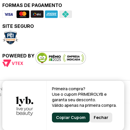
FORMAS DE PAGAMENTO
SITE SEGURO
POWERED BY
Primeira compra?
évio.
Use o cupom
PRIMEIROLYB
e
95 - CNPJ: 43.008.535/0001-11
garanta seu desconto.
Válido apenas na primeira compra.
Copiar Cupom
Fechar