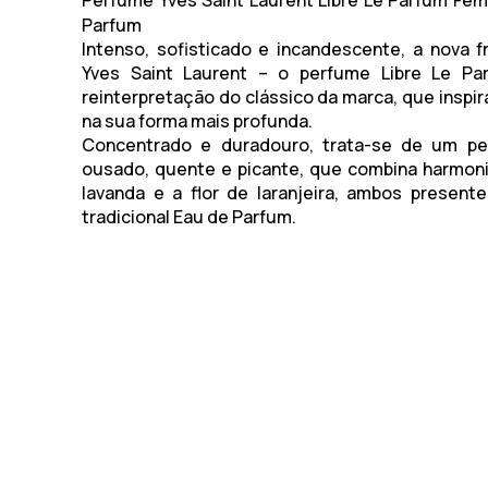
Perfume Yves Saint Laurent Libre Le Parfum Fem
Parfum
Intenso, sofisticado e incandescente, a nova f
Yves Saint Laurent – o
perfume Libre Le Pa
reinterpretação do clássico da marca, que inspir
na sua forma mais profunda.
Concentrado e duradouro, trata-se de um per
ousado, quente e picante, que combina harmon
lavanda e a flor de laranjeira, ambos present
tradicional Eau de Parfum.