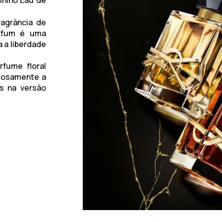
inino Eau de
ragrância de
rfum
é uma
a a liberdade
fume floral
iosamente a
es na versão