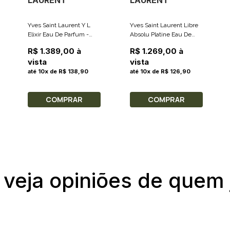
LAURENT
LAURENT
Yves Saint Laurent Y L
Yves Saint Laurent Libre
Elixir Eau De Parfum -
Absolu Platine Eau De
Perfume Masculino 60ml
Parfum - Perfume
R$ 1.389,00 à
R$ 1.269,00 à
Feminino 50ml
vista
vista
até 10x de R$ 138,90
até 10x de R$ 126,90
COMPRAR
COMPRAR
 veja opiniões de quem