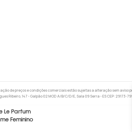
ração de preços e condições comerciais estão sujeitas a alteração sem aviso pr
gues Ribeiro, 147 - Galpão 02 MOD A/B/C/D/E, Sala 09 Serra - ES CEP: 29173-7
re Le Parfum
ume Feminino