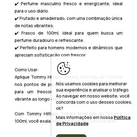
✔️ Perfume masculino fresco e energizante, ideal
para o uso diário.
✔️ Frutado e amadeirado, com uma combinação única
de notas vibrantes.
✔️ Frasco de 100ml, ideal para quem busca um
perfume duradouro e refrescante.
✔️ Perfeito para homens modernos e dinâmicos que
apreciam sofisticação com frescor.
Como Usar:
Aplique Tommy Hilfiger Tommy Now Eau de Toilette
Nós usamos cookies para melhorar
nos pontos de pulsação, como pescoço e pulsos,
sua experiência e analisar o tráfego.
para um frescor prolongado e uma fragrância
Ao navegar em nosso website, você
vibrante ao longo do dia.
concorda com o uso desses cookies,
ok?
Com Tommy Hilfiger Tommy Now Eau de Toilette
Mais informações em nossa
Política
100ml, você exala frescor e energia todos os dias!
de Privacidade