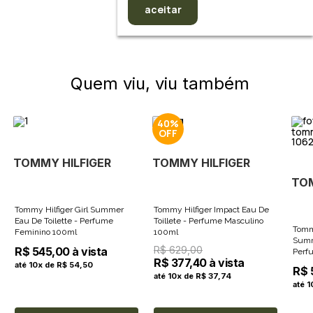
aceitar
Quem viu, viu também
40%
TOMMY HILFIGER
TOMMY HILFIGER
TOM
Tommy Hilfiger Girl Summer
Tommy Hilfiger Impact Eau De
Eau De Toilette - Perfume
Toillete - Perfume Masculino
Tomm
Feminino 100ml
100ml
Summ
R$ 629,00
R$ 545,00 à vista
Perf
R$ 377,40 à vista
até 10x de R$ 54,50
R$ 
até 10x de R$ 37,74
até 