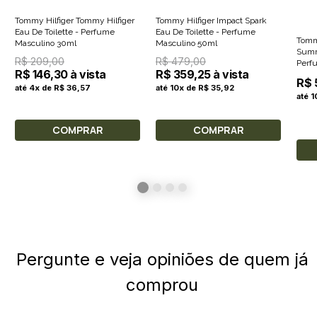
Tommy Hilfiger Tommy Hilfiger
Tommy Hilfiger Impact Spark
Eau De Toilette - Perfume
Eau De Toilette - Perfume
Tomm
Masculino 30ml
Masculino 50ml
Summ
R$ 209,00
R$ 479,00
Perf
R$ 146,30 à vista
R$ 359,25 à vista
R$ 
até 4x de R$ 36,57
até 10x de R$ 35,92
até 
COMPRAR
COMPRAR
Pergunte e veja opiniões de quem já
comprou