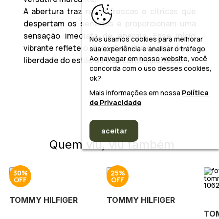
A abertura traz notas frescas e cítricas que
despertam os sentidos e proporcionam uma
sensação imediata de energia. Esse início
Nós usamos cookies para melhorar
vibrante reflete o ritmo dinâmico da cidade e a
sua experiência e analisar o tráfego.
Ao navegar em nosso website, você
liberdade do estilo de vida contemporâneo.
concorda com o uso desses cookies,
ok?
Mais informações em nossa
Política
de Privacidade
aceitar
Quem viu, viu também
30%
25%
TOMMY HILFIGER
TOMMY HILFIGER
TOM