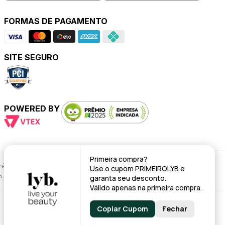
FORMAS DE PAGAMENTO
SITE SEGURO
POWERED BY
Primeira compra?
évio.
Use o cupom
PRIMEIROLYB
e
95 - CNPJ: 43.008.535/0001-11
garanta seu desconto.
Válido apenas na primeira compra.
Copiar Cupom
Fechar