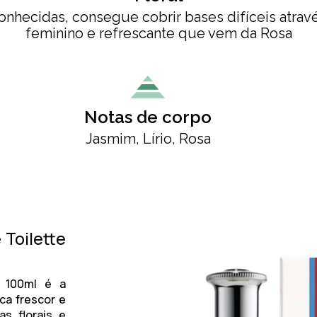
nhecidas, consegue cobrir bases difíceis atra
feminino e refrescante que vem da Rosa
Notas de corpo
Jasmim, Lírio, Rosa
 Toilette
 100ml
é a
ca frescor e
s florais e