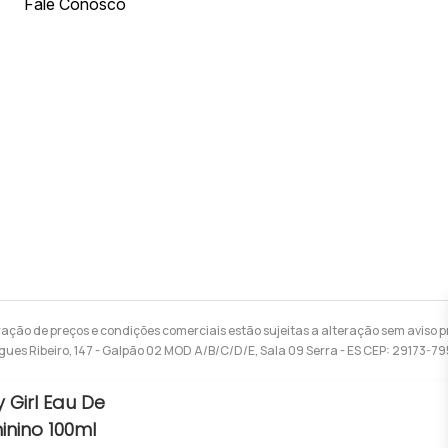
Fale Conosco
ração de preços e condições comerciais estão sujeitas a alteração sem aviso pr
gues Ribeiro, 147 - Galpão 02 MOD A/B/C/D/E, Sala 09 Serra - ES CEP: 29173-7
 Girl Eau De
inino 100ml