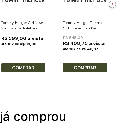
TOMMY HILFIGER
TOMMY HILFIGER
TOMM
Tommy Hilfiger Girl New
Tommy Hilfiger Tommy
Tommy H
York Eau De Toilette -
Girl Forever Eau De
Eau De T
Perfume Feminino 50ml
Toilette - Perfume
Masculi
R$ 545,00
R$ 399,00 à vista
R$ 39
Feminino 100ml
R$ 408,75 à vista
até 10x de R$ 39,90
até 10x
até 10x de R$ 40,87
COMPRAR
COMPRAR
C
 já comprou