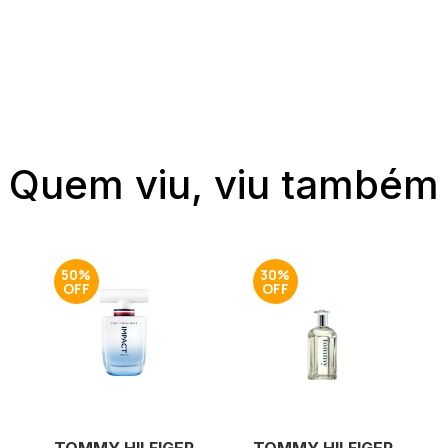
Quem viu, viu também
50%
30%