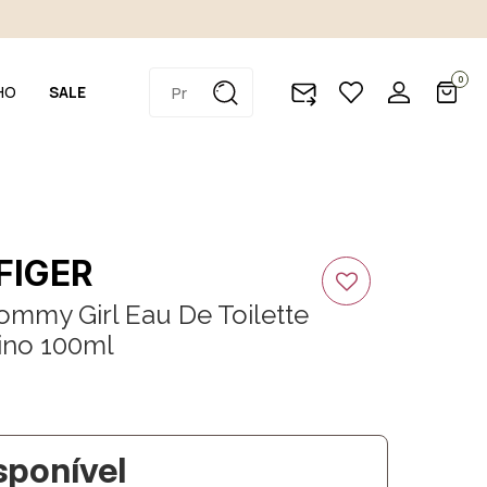
0
HO
SALE
FIGER
ommy Girl Eau De Toilette
ino 100ml