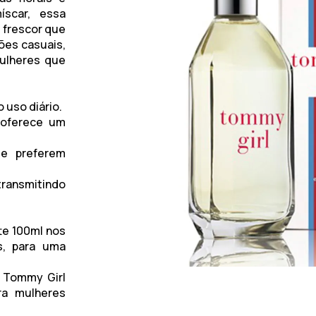
íscar, essa
 frescor que
iões casuais,
ulheres que
o uso diário.
 oferece um
ue preferem
transmitindo
te 100ml
nos
s, para uma
r Tommy Girl
ra mulheres