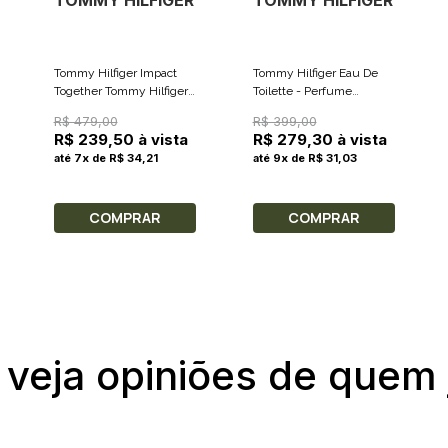
TOMMY HILFIGER
TOMMY HILFIGER
Tommy Hilfiger Impact
Tommy Hilfiger Eau De
Together Tommy Hilfiger
Toilette - Perfume
Eau De Toilette - Perfume
Masculino 50ml
R$ 479,00
R$ 399,00
Masculino 50ml
R$ 239,50 à vista
R$ 279,30 à vista
até 7x de R$ 34,21
até 9x de R$ 31,03
COMPRAR
COMPRAR
 veja opiniões de quem