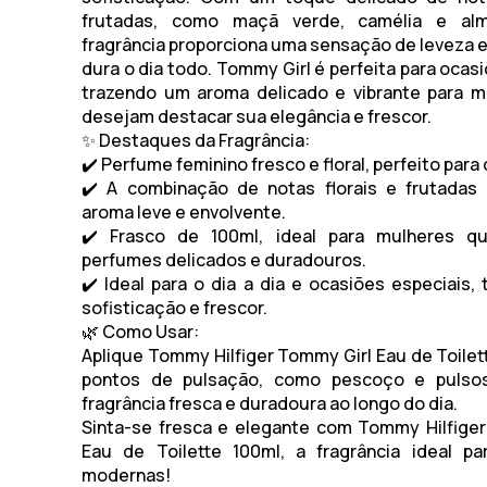
frutadas, como maçã verde, camélia e alm
fragrância proporciona uma sensação de leveza e
dura o dia todo.
Tommy Girl
é perfeita para ocas
trazendo um aroma delicado e vibrante para m
desejam destacar sua elegância e frescor.
✨
Destaques da Fragrância:
✔️ Perfume feminino fresco e floral, perfeito para 
✔️ A combinação de notas florais e frutadas
aroma leve e envolvente.
✔️ Frasco de 100ml, ideal para mulheres q
perfumes delicados e duradouros.
✔️ Ideal para o dia a dia e ocasiões especiais, 
sofisticação e frescor.
🌿
Como Usar:
Aplique
Tommy Hilfiger Tommy Girl Eau de Toilet
pontos de pulsação, como pescoço e pulso
fragrância fresca e duradoura ao longo do dia.
Sinta-se fresca e elegante com Tommy Hilfige
Eau de Toilette 100ml, a fragrância ideal pa
modernas!