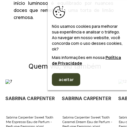
início luminoso é equilibrado por nuances
doces que remetem a uma torta de limão
cremosa.
Nós usamos cookies para melhorar
sua experiência e analisar o tráfego.
Ao navegar em nosso website, você
concorda com o uso desses cookies,
ok?
Mais informações em nossa
Política
de Privacidade
Quem viu, viu também
aceitar
SABRINA CARPENTER
SABRINA CARPENTER
SAB
Sabrina Carpenter Sweet Tooth
Sabrina Carpenter Sweet Tooth
Sabri
Me Espresso Eau de Parfum -
Caramel Dream Eau de Parfum -
Eau 
Perfume Feminino 30ml
Perfume Feminino 30ml
Femi