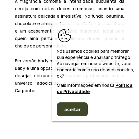
A fragrância combina a intensidade suculenta da
cereja com notas doces cremosas, criando uma
assinatura delicada e irresistível. No fundo, baunilha,
chocolate e almíscar trazem conforto, sensualidade
e um acabamento gourmand marcante, ideal para
quem ama perfumes femininos doces, jovens e
cheios de personalidade.
Nós usamos cookies para melhorar
sua experiência e analisar o tráfego.
Em versão body mist de 236ml, Sweet Tooth Cherry
Ao navegar em nosso website, você
Baby é uma opção prática para reaplicar sempre que
concorda com o uso desses cookies,
desejar, deixando a rotina mais perfumada com o
ok?
universo adocicado e encantador de Sabrina
Mais informações em nossa
Política
Carpenter.
de Privacidade
aceitar