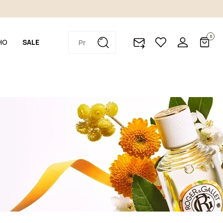
0
HO
SALE