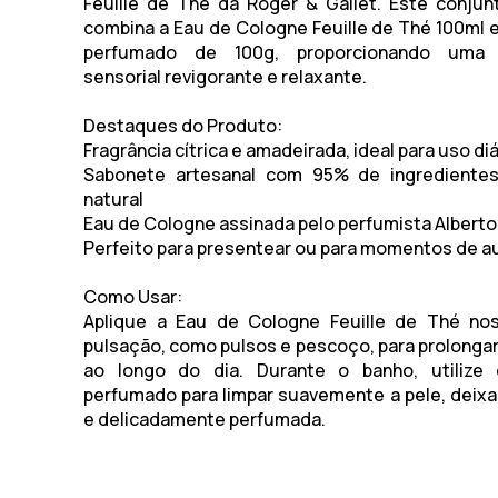
Feuille de Thé da Roger & Gallet. Este conjun
combina a Eau de Cologne Feuille de Thé 100ml 
perfumado de 100g, proporcionando uma e
sensorial revigorante e relaxante.
Destaques do Produto:
Fragrância cítrica e amadeirada, ideal para uso diá
Sabonete artesanal com 95% de ingrediente
natural
Eau de Cologne assinada pelo perfumista Alberto 
Perfeito para presentear ou para momentos de a
Como Usar:
Aplique a Eau de Cologne Feuille de Thé no
pulsação, como pulsos e pescoço, para prolongar 
ao longo do dia. Durante o banho, utilize
perfumado para limpar suavemente a pele, deix
e delicadamente perfumada.​