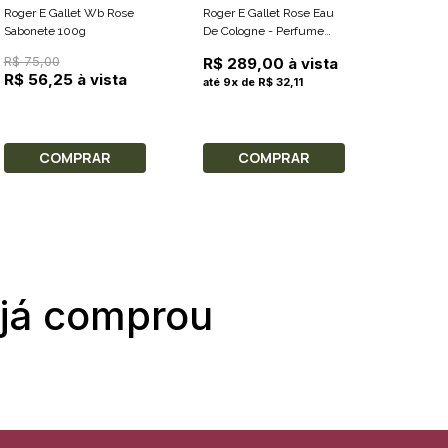
Roger E Gallet Wb Rose
Roger E Gallet Rose Eau
Roger E
Sabonete 100g
De Cologne - Perfume
Rouge S
Unissex 100ml
R$ 75,00
R$ 75,
R$ 289,00 à vista
R$ 56,25 à vista
R$ 56,
até 9x de R$ 32,11
COMPRAR
COMPRAR
C
 já comprou