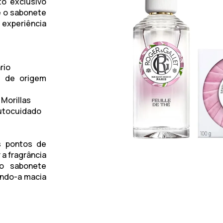
to exclusivo
e o sabonete
xperiência
rio
s de origem
Morillas
utocuidado​
s pontos de
a fragrância
 o sabonete
ando-a macia