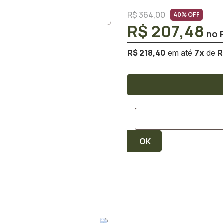
R$ 364,00
40% OFF
R$ 207,48
R$ 218,40
R
7
x