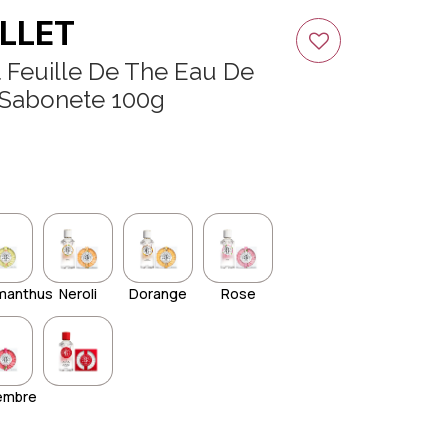
LLET
t Feuille De The Eau De
 Sabonete 100g
manthus
Neroli
Dorange
Rose
embre