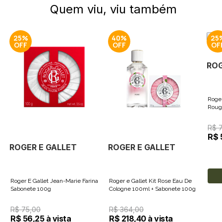
Quem viu, viu também
25%
40%
25
ROG
Roge
Roug
R$ 
R$ 
ROGER E GALLET
ROGER E GALLET
Roger E Gallet Jean-Marie Farina
Roger e Gallet Kit Rose Eau De
Sabonete 100g
Cologne 100ml + Sabonete 100g
R$ 75,00
R$ 364,00
R$ 56,25 à vista
R$ 218,40 à vista