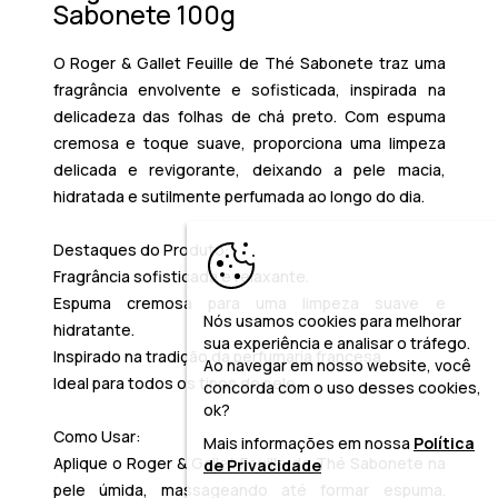
Sabonete 100g
O
Roger & Gallet Feuille de Thé Sabonete
traz uma
fragrância envolvente e sofisticada, inspirada na
delicadeza das folhas de chá preto. Com espuma
cremosa e toque suave, proporciona uma limpeza
delicada e revigorante, deixando a pele macia,
hidratada e sutilmente perfumada ao longo do dia.
Destaques do Produto:
Fragrância sofisticada e relaxante.
Espuma cremosa para uma limpeza suave e
Nós usamos cookies para melhorar
hidratante.
sua experiência e analisar o tráfego.
Inspirado na tradição da perfumaria francesa.
Ao navegar em nosso website, você
Ideal para todos os tipos de pele.
concorda com o uso desses cookies,
ok?
Como Usar:
Mais informações em nossa
Política
Aplique o
Roger & Gallet Feuille de Thé Sabonete
na
de Privacidade
pele úmida, massageando até formar espuma.