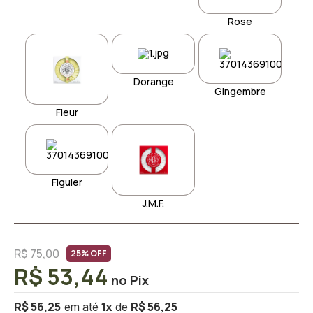
Rose
Dorange
Gingembre
Fleur
Figuier
J.M.F.
R$ 75,00
25% OFF
R$ 53,44
R$ 56,25
R$ 56,25
1
x