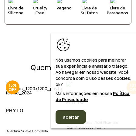
Livre de
Cruelty
Vegano
Livre de
Livre de
Silicone
Free
Sulfatos
Parabenos
Nós usamos cookies para melhorar
sua experiência e analisar o tráfego.
Quem viu, viu também
Ao navegar em nosso website, você
concorda com o uso desses cookies,
ok?
15%
70
Mais informações em nossa
Política
de Privacidade
PHYTO
PHYTO
aceitar
Phyto Softness - Refil Shampoo
Com Prebióticos 750ml
A Rotina Suave Completa