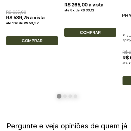
R$ 265,00 à vista
até 8x de R$ 33,12
R$ 635,00
PH
R$ 539,75 à vista
até 10x de R$ 53,97
COMPRAR
Phyto
COMPRAR
spray
R$ 
R$ 
até 2
Pergunte e veja opiniões de quem já