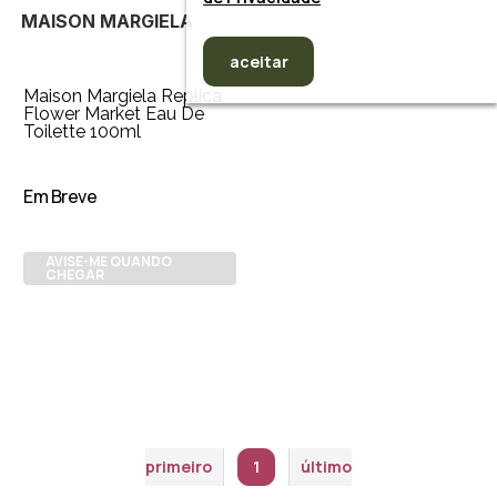
MAISON MARGIELA
aceitar
Maison Margiela Replica
Flower Market Eau De
Toilette 100ml
Em Breve
AVISE-ME QUANDO
CHEGAR
primeiro
1
último