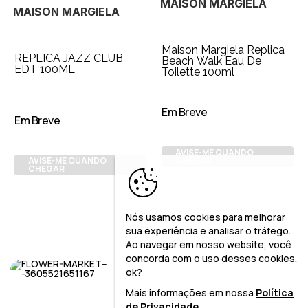
MAISON MARGIELA
MAISON MARGIELA
Maison Margiela Replica
REPLICA JAZZ CLUB
Beach Walk Eau De
EDT 100ML
Toilette 100ml
Em Breve
Em Breve
AVISE-ME QUANDO
AVISE-ME QUANDO
CHEGAR
CHEGAR
Nós usamos cookies para melhorar
sua experiência e analisar o tráfego.
Ao navegar em nosso website, você
concorda com o uso desses cookies,
ok?
Mais informações em nossa
Política
de Privacidade