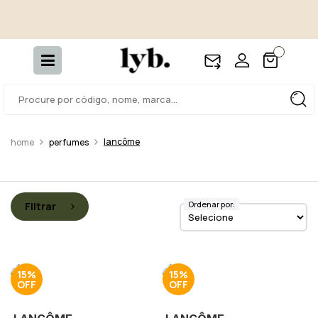
4 amostras selecionadas - Incluídas em todos os pedidos.
lancôme
perfumes
Ordenar por:
Filtrar
15%
15%