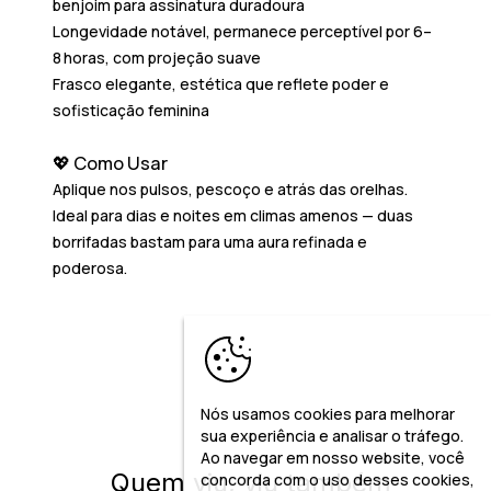
benjoim para assinatura duradoura
Longevidade notável
, permanece perceptível por 6–
8 horas, com projeção suave
Frasco elegante
, estética que reflete poder e
sofisticação feminina
💖 Como Usar
Aplique nos pulsos, pescoço e atrás das orelhas.
Ideal para dias e noites em climas amenos — duas
borrifadas bastam para uma aura refinada e
poderosa.
Nós usamos cookies para melhorar
sua experiência e analisar o tráfego.
Ao navegar em nosso website, você
Quem viu, viu também
concorda com o uso desses cookies,