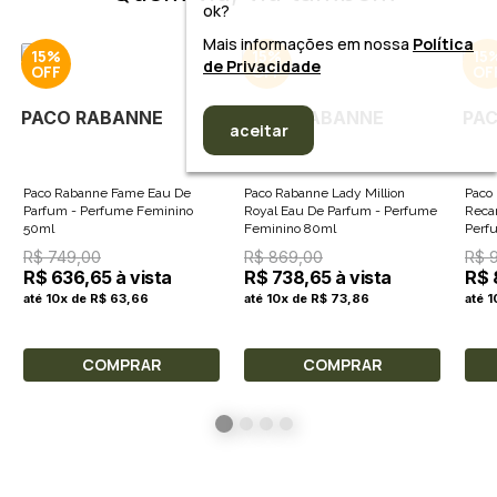
ok?
Mais informações em nossa
Política
15%
15%
15
de Privacidade
PACO RABANNE
PACO RABANNE
PA
aceitar
Paco Rabanne Fame Eau De
Paco Rabanne Lady Million
Paco
Parfum - Perfume Feminino
Royal Eau De Parfum - Perfume
Reca
50ml
Feminino 80ml
Perf
R$ 749,00
R$ 869,00
R$ 
R$ 636,65 à vista
R$ 738,65 à vista
R$ 
até 10x de R$ 63,66
até 10x de R$ 73,86
até 1
COMPRAR
COMPRAR