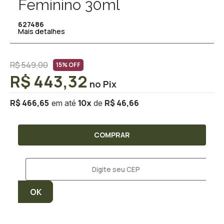
Feminino 30ml
627486
Mais detalhes
R$ 549,00
15% OFF
R$ 443,32
R$ 466,65
R$ 46,66
10
x
COMPRAR