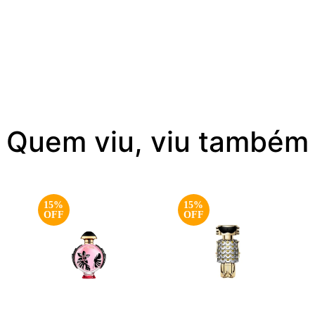
Quem viu, viu também
15%
15%