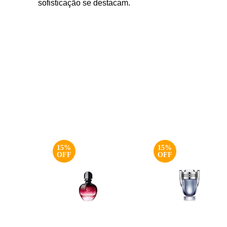
sofisticação se destacam.
15%
15%