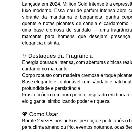
Lançada em 2024,
Million Gold Intense
é a express
luxo moderno. Essa eau de parfum intensa abre c
vibrante da mandarina e bergamota, ganha cor
quente e notas picantes de canela e cardamomo, e
uma base cremosa de sândalo — uma fragrância
marcante para homens que desejam presença
elegância distinta.
✨ Destaques da Fragrância
Energia dourada intensa
, com aberturas cítricas rea
cardamomo marcante
Corpo robusto
com madeira cremosa e toque picante 
Base elegante e confortável
com sândalo e patchouli
profundidade e persistência
Frasco icônico em ouro polido
, inspirado em barra 
elo gigante, simbolizando poder e riqueza
💖 Como Usar
Borrife 2 vezes nos pulsos, pescoço e peito após o b
para clima ameno ou frio, eventos noturnos, ocasiõe