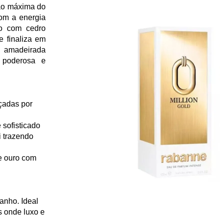
ão máxima do
om a energia
po com cedro
 finaliza em
 amadeirada
 poderosa e
lçadas por
sofisticado
 trazendo
de ouro com
anho. Ideal
s onde luxo e