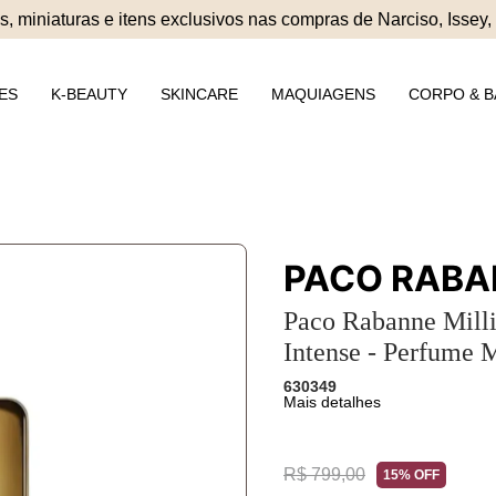
, miniaturas e itens exclusivos nas compras de Narciso, Issey,
ES
K-BEAUTY
SKINCARE
MAQUIAGENS
CORPO & 
PACO RABA
Paco Rabanne Mill
Intense - Perfume 
630349
Mais detalhes
R$ 799,00
15% OFF