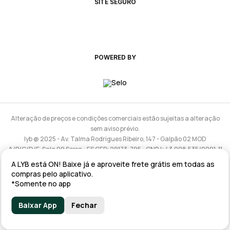
SITE SEGURO
POWERED BY
Alteração de preços e condições comerciais estão sujeitas a alteração
sem aviso prévio.
lyb @ 2025 - Av. Talma Rodrigues Ribeiro, 147 - Galpão 02 MOD
A/B/C/D/E, Sala 09 Serra - ES CEP: 29173-795 - CNPJ: 43.008.535/0001-11
A LYB está ON! Baixe já e aproveite frete grátis em todas as
compras pelo aplicativo.
*Somente no app
Baixar App
Fechar