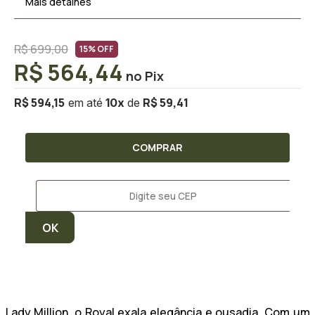
Mais detalhes
R$ 699,00
15% OFF
R$ 564,44
R$ 594,15
R$ 59,41
10
x
COMPRAR
Lady Million, o
Royal
exala elegância e ousadia. Com um