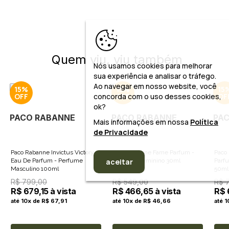
Quem viu, viu também
Nós usamos cookies para melhorar
sua experiência e analisar o tráfego.
Ao navegar em nosso website, você
15%
15%
15
concorda com o uso desses cookies,
ok?
PACO RABANNE
PACO RABANNE
PA
Mais informações em nossa
Política
de Privacidade
Paco Rabanne Invictus Victory
Paco Rabanne Fame Parfum -
Paco
Eau De Parfum - Perfume
Perfume Feminino 30ml
Parf
aceitar
Masculino 100ml
50ml
R$ 799,00
R$ 549,00
R$ 
R$ 679,15 à vista
R$ 466,65 à vista
R$ 
até 10x de R$ 67,91
até 10x de R$ 46,66
até 