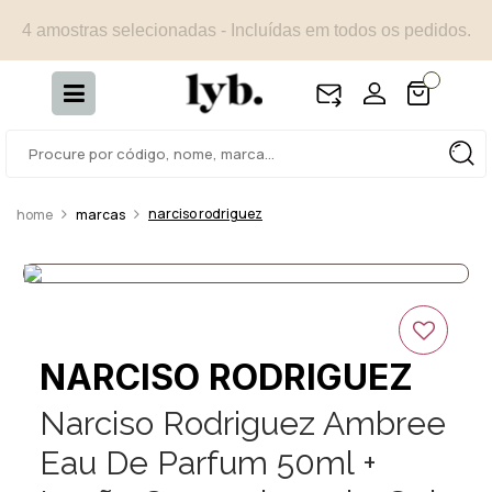
4 amostras selecionadas - Incluídas em todos os pedidos.
narciso rodriguez
marcas
NARCISO RODRIGUEZ
Narciso Rodriguez Ambree
Eau De Parfum 50ml +