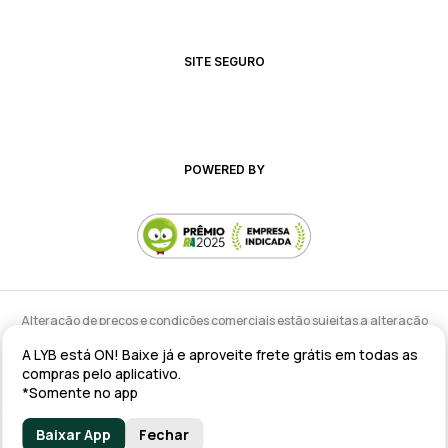
SITE SEGURO
POWERED BY
Alteração de preços e condições comerciais estão sujeitas a alteração
sem aviso prévio.
A LYB está ON! Baixe já e aproveite frete grátis em todas as
lyb @ 2025 - Av. Talma Rodrigues Ribeiro, 147 - Galpão 02 MOD
compras pelo aplicativo.
A/B/C/D/E, Sala 09 Serra - ES CEP: 29173-795 - CNPJ: 43.008.535/0001-11
*Somente no app
Baixar App
Fechar