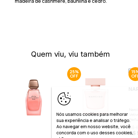
madeira de cashmere, baunilha e cedro.
Quem viu, viu também
25%
15
NAR
Narc
Nós usamos cookies para melhorar
Vetiv
sua experiência e analisar o tráfego.
Perf
Ao navegar em nosso website, você
R$ 
concorda com o uso desses cookies,
R$ 