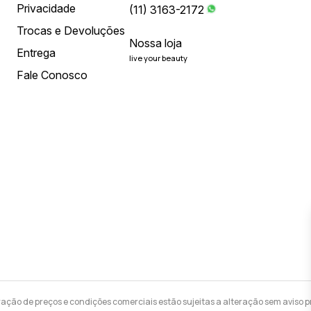
Privacidade
(11) 3163-2172
Trocas e Devoluções
Nossa loja
Entrega
live your beauty
Fale Conosco
ração de preços e condições comerciais estão sujeitas a alteração sem aviso pr