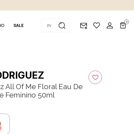
0
HO
SALE
ODRIGUEZ
z All Of Me Floral Eau De
e Feminino 50ml