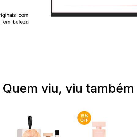
iginais com
m em beleza
Quem viu, viu também
15%