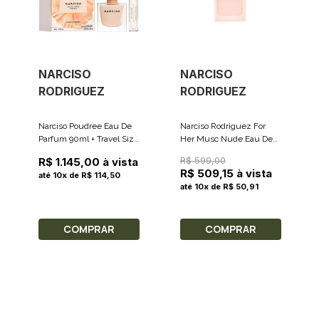
NARCISO
NARCISO
RODRIGUEZ
RODRIGUEZ
Narciso Poudree Eau De
Narciso Rodriguez For
Parfum 90ml + Travel Size
Her Musc Nude Eau De
10ml
Parfum - Perfume
R$ 599,00
R$ 1.145,00 à vista
Feminino 30ml
R$ 509,15 à vista
até 10x de R$ 114,50
até 10x de R$ 50,91
COMPRAR
COMPRAR