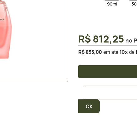
90ml
30
R$ 812,25
R$ 855,00
10
x