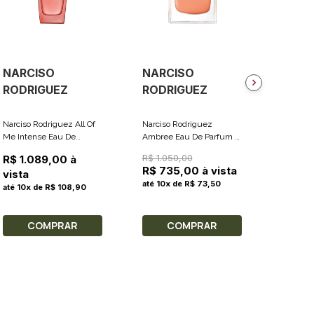
NARCISO
NARCISO
NARC
RODRIGUEZ
RODRIGUEZ
RODR
Narciso Rodriguez All Of
Narciso Rodriguez
Narciso
Me Intense Eau De
Ambree Eau De Parfum -
Noir Ea
Parfum - Perfume
Perfume Feminino 90ml
100ml +
R$ 1.050,00
R$ 995
R$ 1.089,00 à
Feminino 90ml
50ml + T
R$ 735,00 à vista
R$ 84
vista
até 10x de R$ 73,50
até 10x
até 10x de R$ 108,90
COMPRAR
COMPRAR
C