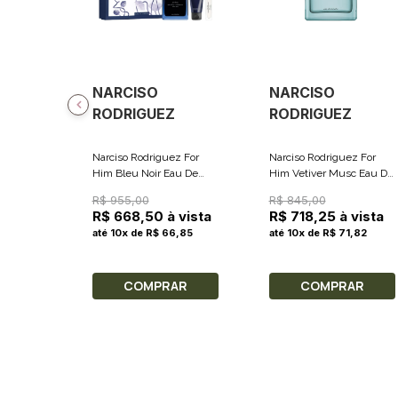
NARCISO
NARCISO
RODRIGUEZ
RODRIGUEZ
Narciso Rodriguez For
Narciso Rodriguez For
Him Bleu Noir Eau De
Him Vetiver Musc Eau De
Parfum 100ml + Shower
Toilette - Perfume
R$ 955,00
R$ 845,00
Gel 50ml + Miniatura
Masculino 100ml
R$ 668,50 à vista
R$ 718,25 à vista
10ml
até 10x de R$ 66,85
até 10x de R$ 71,82
COMPRAR
COMPRAR