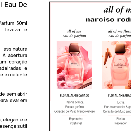
al Eau De
 Parfum 50ml
m leveza e
 assinatura
. A abertura
a um coração
adeiradas e
 e excelente
de sem abrir
para levar em
, elegante e
resença sutil