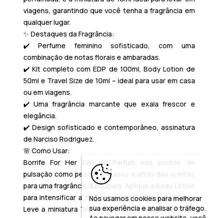
viagens, garantindo que você tenha a fragrância em
qualquer lugar.
✨
Destaques da Fragrância:
✔️ Perfume feminino sofisticado, com uma
combinação de notas florais e ambaradas.
✔️ Kit completo com EDP de 100ml, Body Lotion de
50ml e Travel Size de 10ml – ideal para usar em casa
ou em viagens.
✔️ Uma fragrância marcante que exala frescor e
elegância.
✔️ Design sofisticado e contemporâneo, assinatura
de Narciso Rodriguez.
🌸
Como Usar:
Borrife
For Her Eau de Parfum
nos pontos de
pulsação como pescoço, pulsos e atrás das orelhas
para uma fragrância duradoura. Aplique a Body Lotion
para intensificar a fragrância e manter a pele suave.
Nós usamos cookies para melhorar
sua experiência e analisar o tráfego.
Leve a miniatura
Travel Size 10ml
para refrescar-se
Ao navegar em nosso website, você