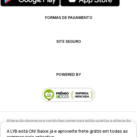
FORMAS DE PAGAMENTO
SITE SEGURO
POWERED BY
Alteração de preços e condições comerciais estão sujeitas a alteração
sem aviso prévio.
A LYB está ON! Baixe já e aproveite frete grátis em todas as
lyb @ 2025 - Av. Talma Rodrigues Ribeiro, 147 - Galpão 02 MOD
compras pelo aplicativo.