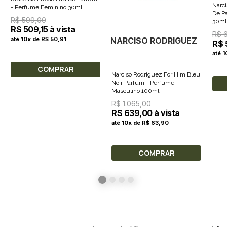
Narci
- Perfume Feminino 30ml
De P
R$ 599,00
30ml
R$ 509,15 à vista
R$ 
NARCISO RODRIGUEZ
até 10x de R$ 50,91
R$ 
até 1
COMPRAR
Narciso Rodriguez For Him Bleu
Noir Parfum - Perfume
Masculino 100ml
R$ 1.065,00
R$ 639,00 à vista
até 10x de R$ 63,90
COMPRAR