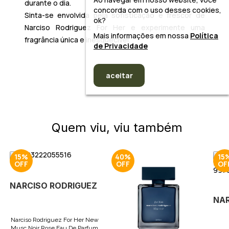
durante o dia.
concorda com o uso desses cookies,
Sinta-se envolvida pela sofisticação e frescor de
ok?
Narciso Rodriguez For Her e experimente uma
Mais informações em nossa
Política
fragrância única e inesquecível.
de Privacidade
aceitar
Quem viu, viu também
15%
40%
15
NARCISO RODRIGUEZ
NAR
Narciso Rodriguez For Her New
Musc Noir Rose Eau De Parfum