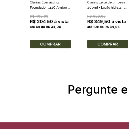
Clarins Everlasting
Clarins Leite de limpeza
Foundation 112C Amber -
200ml + Loção hidratante
Base Líquida 30ml
200ml + Creme Esfoliante
R$ 409,00
R$ 699,00
15ml + Nécessaire
R$ 204,50 à vista
R$ 349,50 à vista
até 6x de R$ 34,08
até 10x de R$ 34,95
COMPRAR
COMPRAR
Pergunte e