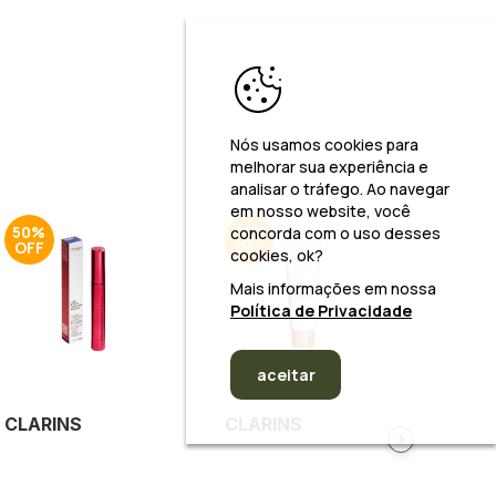
Nós usamos cookies para
melhorar sua experiência e
analisar o tráfego. Ao navegar
em nosso website, você
50%
50%
50%
concorda com o uso desses
cookies, ok?
Mais informações em nossa
Política de Privacidade
aceitar
CLARINS
CLARINS
CLAR