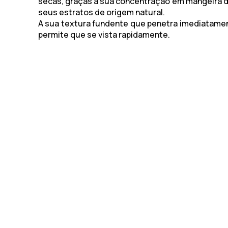
secas, graças à sua concentração em mangeira de
seus estratos de origem natural.
A sua textura fundente que penetra imediatamen
permite que se vista rapidamente.