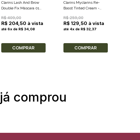
Clarins Lash And Brow
Clarins Myclarins Re-
Clarins 
Double Fix Máscara 01
Boost Tinted Cream -
Lotion Re
Black - Máscara Para
Creme Com Cor 50ml
Tonifica
R$ 409,00
R$ 259,00
R$ 335
Cílios 8ml
400ml
R$ 204,50 à vista
R$ 129,50 à vista
R$ 167
até 6x de R$ 34,08
até 4x de R$ 32,37
até 5x 
COMPRAR
COMPRAR
C
 já comprou