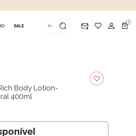
0
HO
SALE
Rich Body Lotion-
ral 400ml