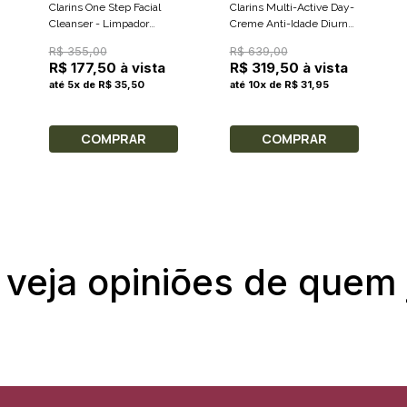
Clarins One Step Facial
Clarins Multi-Active Day-
Cleanser - Limpador
Creme Anti-Idade Diurno
Facial 200ml
50ml
R$ 355,00
R$ 639,00
R$ 177,50 à vista
R$ 319,50 à vista
até 5x de R$ 35,50
até 10x de R$ 31,95
COMPRAR
COMPRAR
 veja opiniões de quem