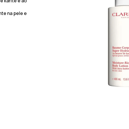
 karité e ao
te na pele e