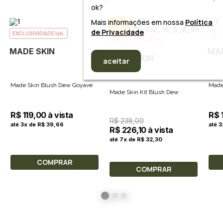
ok?
Mais informações em nossa
Política
5%
de Privacidade
EXCLUSIVIDADE lyb.
EXCL
EXCLUSIVIDADE lyb.
MADE SKIN
MAD
MADE SKIN
aceitar
Made Skin Blush Dew Goyave
Made
Made Skin Kit Blush Dew
R$ 119,00 à vista
R$ 
R$ 238,00
até 3x de R$ 39,66
até 
R$ 226,10 à vista
até 7x de R$ 32,30
COMPRAR
COMPRAR