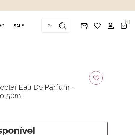
0
HO
SALE
ectar Eau De Parfum -
no 50ml