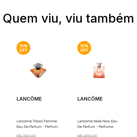
Quem viu, viu também
15%
15%
LANCÔME
LANCÔME
Lancôme Tresor Femme
Lancôme Idole Now Eau
Eau De Parfum - Perfume
De Parfum - Perfume
Feminino 30ml
Feminino 25ml
R$ 749,00
R$ 499,00