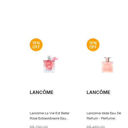
15%
15%
LANCÔME
LANCÔME
Lancôme La Vie Est Belle
Lancôme Idole Eau De
Rose Extraordinaire Eau
Parfum - Perfume
De Parfum - Perfume
Feminino 25ml
R$ 789,00
R$ 489,00