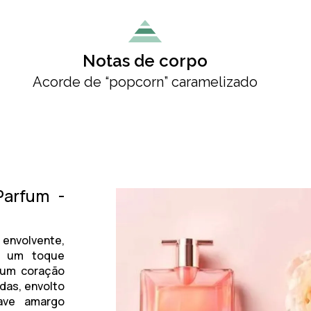
Notas de corpo
Acorde de “popcorn” caramelizado
Parfum -
 envolvente,
m um toque
 um coração
das, envolto
ave amargo