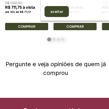
R$ 949,00
R$ 549,00
R$ 
R$ 711,75 à vista
R$ 411,75 à vista
R$ 
aceitar
até 10x de R$ 71,17
até 10x de R$ 41,17
até 1
COMPRAR
COMPRAR
Pergunte e veja opiniões de quem já
comprou