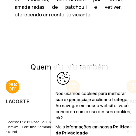
amadeiradas de patchouli e vetiver,
oferecendo um conforto viciante.
Quem viu, viu também
25%
25%
25
Nós usamos cookies para melhorar
sua experiência e analisar o tráfego.
LACOSTE
LACOSTE
LA
Ao navegar em nosso website, você
concorda com o uso desses cookies,
ok?
Lacoste L12.12 Rose Eau De
Lacoste L12.12 Noir Men Eau De
Lacos
Mais informações em nossa
Política
Parfum - Perfume Feminino
Toilette - Perfume Masculino
Eau D
100ml
50ml
Femi
de Privacidade