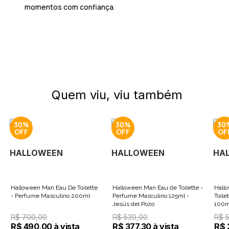
momentos com confiança.
Quem viu, viu também
30%
30%
30
HALLOWEEN
HALLOWEEN
HA
Halloween Man Eau De Toilette
Halloween Man Eau de Toilette -
Hall
- Perfume Masculino 200ml
Perfume Masculino 125ml -
Toile
Jesús del Pozo
100m
R$ 700,00
R$ 539,00
R$ 
R$ 490,00 à vista
R$ 377,30 à vista
R$ 