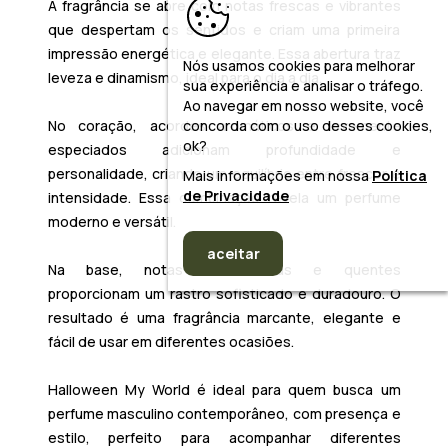
A fragrância se abre com notas frescas e vibrantes
que despertam os sentidos e criam uma primeira
impressão energética e elegante. Essa abertura traz
Nós usamos cookies para melhorar
leveza e dinamismo, ideal para o dia a dia.
sua experiência e analisar o tráfego.
Ao navegar em nosso website, você
No coração, acordes aromáticos e levemente
concorda com o uso desses cookies,
ok?
especiados adicionam profundidade e
personalidade, criando um equilíbrio entre frescor e
Mais informações em nossa
Política
de Privacidade
intensidade. Essa combinação revela um perfume
moderno e versátil.
aceitar
Na base, notas amadeiradas e quentes
proporcionam um rastro sofisticado e duradouro. O
resultado é uma fragrância marcante, elegante e
fácil de usar em diferentes ocasiões.
Halloween My World é ideal para quem busca um
perfume masculino contemporâneo, com presença e
estilo, perfeito para acompanhar diferentes