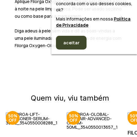
Aplique
Filorga Oxygen-Glow Cream
pela manhã e/ou
concorda com o uso desses cookies,
à noite na pele limpa e seca. Pode ser usado sozinho
ok?
ou como base para a maquiagem.
Mais informações em nossa
Política
de Privacidade
Diga adeus à pele sem vida e dê as boas-vindas a
uma
pele iluminada, uniforme e cheia de energia com
aceitar
Filorga Oxygen-Glow Cream
!
Quem viu, viu também
50%
50%
50
FIL