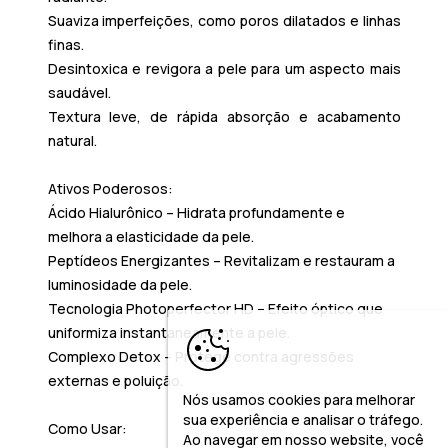
Suaviza imperfeições
, como poros dilatados e linhas
finas.
Desintoxica e revigora
a pele para um aspecto mais
saudável.
Textura leve
, de rápida absorção e acabamento
natural.
Ativos Poderosos:
Ácido Hialurônico
– Hidrata profundamente e
melhora a elasticidade da pele.
Peptídeos Energizantes
– Revitalizam e restauram a
luminosidade da pele.
Tecnologia Photoperfector HD
– Efeito óptico que
uniformiza instantaneamente a pele.
Complexo Detox
– Protege contra agressões
externas e poluição.
Nós usamos cookies para melhorar
sua experiência e analisar o tráfego.
Como Usar:
Ao navegar em nosso website, você