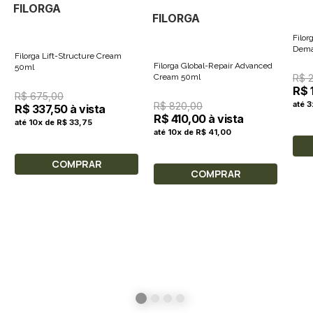
FILORGA
FILORGA
Filo
Dema
Filorga Lift-Structure Cream
Filorga Global-Repair Advanced
50ml
Cream 50ml
R$ 2
R$ 
R$ 675,00
até 
R$ 820,00
R$ 337,50 à vista
R$ 410,00 à vista
até 10x de R$ 33,75
até 10x de R$ 41,00
COMPRAR
COMPRAR