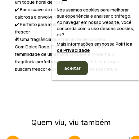
um toque floral de rosa
✔️ Base suave de musk e âmbar para uma sensação
Nós usamos cookies para melhorar
sua experiência e analisar o tráfego.
calorosa e envolvente
Ao navegar em nosso website, você
✔️ Perfeito para mulheres que buscam elegância e
concorda com o uso desses cookies,
frescor
ok?
🎁
Uma fragrância que transmite delicadeza:
Mais informações em nossa
Política
Com
Dolce Rose
, Dolce & Gabbana celebra a
de Privacidade
feminilidade de uma maneira suave e moderna. A
fragrância perfeita para mulheres sofisticadas que
aceitar
buscam frescor e uma sensação de beleza natural.
Quem viu, viu também