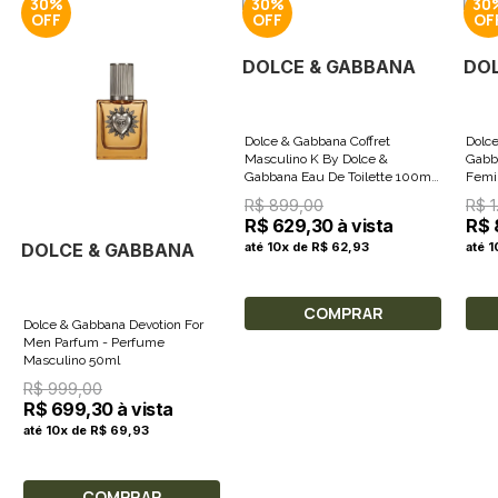
30%
30%
30
DOLCE & GABBANA
DO
Dolce & Gabbana Coffret
Dolc
Masculino K By Dolce &
Gabb
Gabbana Eau De Toilette 100ml
Femi
+ Creme de Barbiar 50ml
R$ 899,00
R$ 1
R$ 629,30 à vista
R$ 
DOLCE & GABBANA
até 10x de R$ 62,93
até 
COMPRAR
Dolce & Gabbana Devotion For
Men Parfum - Perfume
Masculino 50ml
R$ 999,00
R$ 699,30 à vista
até 10x de R$ 69,93
COMPRAR