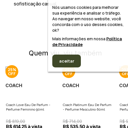
sofisticação casual.
Nós usamos cookies para melhorar
sua experiência e analisar o tráfego.
Ao navegar em nosso website, você
concorda com o uso desses cookies,
ok?
Mais informações em nossa
Política
de Privacidade
Quem viu, viu também
aceitar
25%
25%
25
COACH
COACH
CO
Coach Love Eau De Parfum -
Coach Platinum Eau De Parfum
Coach
Perfume Feminino 90ml
- Perfume Masculino 60ml
Perf
R$ 819,00
R$ 714,00
R$ 
R$ 614,25 à vista
R$ 535,50 à vista
R$ 