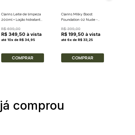
Clarins Leite de limpeza
Clarins Milky Boost
EAU EX
200ml + Loção hidratante
Foundation 02 Nude -
REVITA
200ml + Creme Esfoliante
Base Líquida 50ml
CREAM 
R$ 699,00
R$ 399,00
R$ 420
15ml + Nécessaire
CORPOR
R$ 349,50 à vista
R$ 199,50 à vista
R$ 21
REVITA
até 10x de R$ 34,95
até 6x de R$ 33,25
até 7x 
COMPRAR
COMPRAR
C
 já comprou