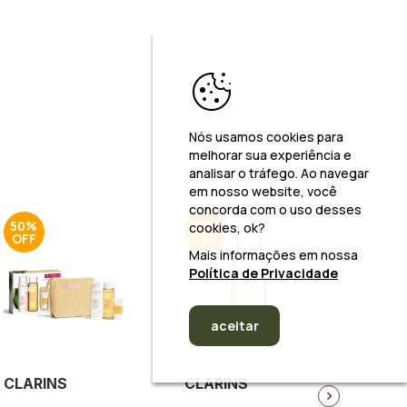
Nós usamos cookies para
melhorar sua experiência e
analisar o tráfego. Ao navegar
em nosso website, você
concorda com o uso desses
50%
50%
50%
cookies, ok?
Mais informações em nossa
Política de Privacidade
aceitar
CLARINS
CLARINS
CLAR