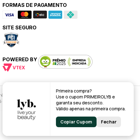
FORMAS DE PAGAMENTO
SITE SEGURO
POWERED BY
Primeira compra?
évio.
Use o cupom
PRIMEIROLYB
e
95 - CNPJ: 43.008.535/0001-11
garanta seu desconto.
Válido apenas na primeira compra.
Copiar Cupom
Fechar