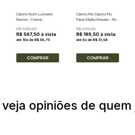
Clarins Nutri-Lumiere
Clarins My Clarins My
Revive - Creme
Flash Matte Powder - Pó
Hidratante Revitalizante
Compacto 10g
R$ 1.135,00
R$ 379,00
50ml
R$ 567,50 à vista
R$ 189,50 à vista
até 10x de R$ 56,75
até 6x de R$ 31,58
COMPRAR
COMPRAR
 veja opiniões de quem