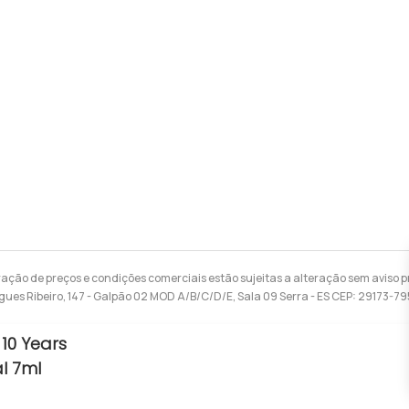
ração de preços e condições comerciais estão sujeitas a alteração sem aviso pr
gues Ribeiro, 147 - Galpão 02 MOD A/B/C/D/E, Sala 09 Serra - ES CEP: 29173-7
 10 Years
l 7ml