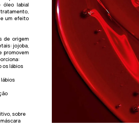
 óleo labial
ratamento,
 e um efeito
s de origem
etais:
jojoba,
 e promovem
porciona:
o os lábios
 lábios
ção
tivo, sobre
o máscara