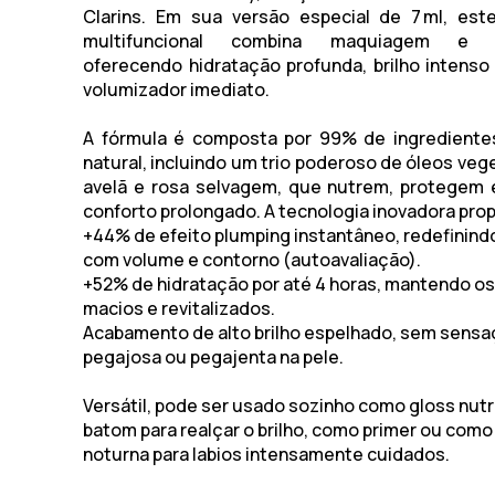
Clarins. Em sua versão especial de
7 ml
, este
multifuncional combina maquiagem e t
oferecendo hidratação profunda, brilho intenso
volumizador imediato.
A fórmula é composta por
99% de ingrediente
natural
, incluindo um trio poderoso de óleos veg
avelã e rosa selvagem
, que nutrem, protegem
conforto prolongado. A tecnologia inovadora pro
+44% de efeito plumping instantâneo
, redefinind
com volume e contorno (autoavaliação).
+52% de hidratação por até 4 horas
, mantendo os
macios e revitalizados.
Acabamento de
alto brilho espelhado
, sem sensa
pegajosa ou pegajenta na pele.
Versátil, pode ser usado sozinho como gloss nutri
batom para realçar o brilho, como primer ou com
noturna para labios intensamente cuidados.