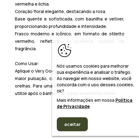
vermelha e lichia.
Coração floral elegante, destacando a rosa.
Base quente e sofisticada, com baunilha e vetiver,
proporcionando profundidade e intensidade.
Frasco moderno e icônico, em formato de stiletto
vermelho, refletindo a essência ousada da
fragrância.
Como Usar:
Nós usamos cookies para melhorar
Aplique o Very Good Girl Eau de Parfum nas áreas de
sua experiência e analisar o tráfego.
Ao navegar em nosso website, você
maior pulsação, como pulsos, pescoço e atrás das
concorda com o uso desses cookies,
orelhas. Para uma experiência olfativa mais intensa,
ok?
utilize após o banho com a pele levemente úmida.
Mais informações em nossa
Política
de Privacidade
aceitar