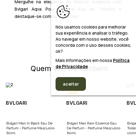
Mergulhe na elegância do frescor oceânico com
Bvlgari Aqva Pour Homme Eau de Toilette
e
destaque-se com sofisticação!
Nós usamos cookies para melhorar
sua experiência e analisar o tráfego.
Ao navegar em nosso website, você
concorda com o uso desses cookies,
ok?
Mais informações em nossa
Política
de Privacidade
Quem viu, viu também
aceitar
30%
BVLGARI
BVLGARI
BVL
Bvlgari Man In Black Eau De
Bvlgari Man Rain Essence Eau
Bvlga
Parfum - Perfume Masculino
De Parfum - Perfume Masculino
Toill
60ml
60ml
100m