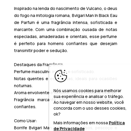
Inspirado na lenda do nascimento de Vulcano, o deus
do fogo na mitologia romana,
Bvlgari Man In Black Eau
de Parfum
é uma fragrância intensa, sofisticada e
marcante. Com uma combinação ousada de notas
especiadas, amadeiradas e orientais, esse perfume
é perfeito para homens confiantes que desejam
transmitir poder e sedução.
Destaques da Fragrância:
Perfume masculino intenso e sofisticado.
Notas quentes e especiadas, ideais para ocasiões
noturnas.
Nós usamos cookies para melhorar
Aroma envolvente e sedutor, com excelente fixação.
sua experiência e analisar o tráfego.
Fragrância marcante para homens elegantes e
Ao navegar em nosso website, você
confiantes.
concorda com o uso desses cookies,
ok?
Como Usar:
Mais informações em nossa
Política
Borrife
Bvlgari Man In Black
nos pulsos, pescoço e
de Privacidade