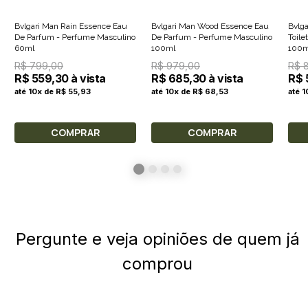
Bvlgari Man Rain Essence Eau
Bvlgari Man Wood Essence Eau
Bvlg
De Parfum - Perfume Masculino
De Parfum - Perfume Masculino
Toile
60ml
100ml
100m
R$ 799,00
R$ 979,00
R$ 
R$ 559,30 à vista
R$ 685,30 à vista
R$ 
até 10x de R$ 55,93
até 10x de R$ 68,53
até 
COMPRAR
COMPRAR
Pergunte e veja opiniões de quem já
comprou