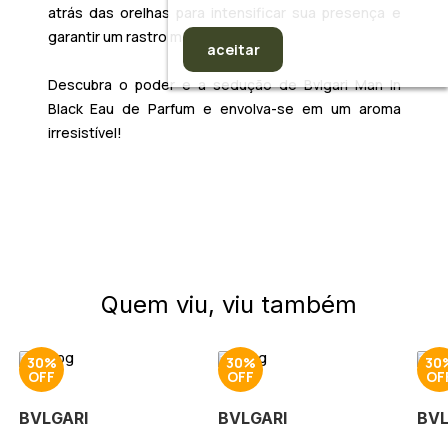
atrás das orelhas para intensificar sua presença e
garantir um rastro marcante.
aceitar
Descubra o poder e a sedução de
Bvlgari Man In
Black Eau de Parfum
e envolva-se em um aroma
irresistível!
Quem viu, viu também
30%
30%
30
BVLGARI
BVLGARI
BVL