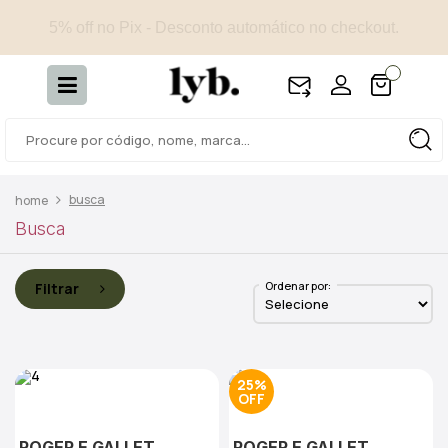
5% off no Pix - Desconto automático no checkout.
busca
Busca
Ordenar por:
Filtrar
25%
ROGER E GALLET
ROGER E GALLET