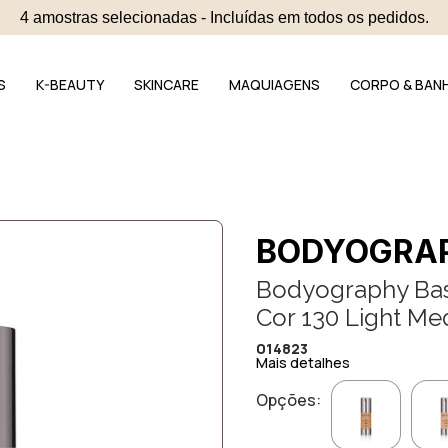
4 amostras selecionadas - Incluídas em todos os pedidos.
S
K-BEAUTY
SKINCARE
MAQUIAGENS
CORPO & BAN
BODYOGRA
Bodyography Base
Cor 130 Light Me
014823
Mais detalhes
Opções: