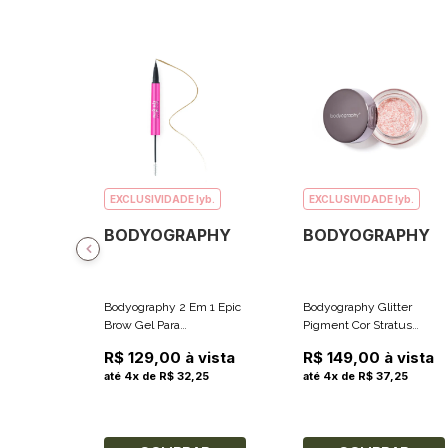
EXCLUSIVIDADE lyb.
EXCLUSIVIDADE lyb.
BODYOGRAPHY
BODYOGRAPHY
Bodyography 2 Em 1 Epic
Bodyography Glitter
Brow Gel Para
Pigment Cor Stratus
Sobrancelhas E Caneta
(Champagne Pink) 3g
R$ 129,00 à vista
R$ 149,00 à vista
Definidora Cor Blonde 2g +
até 4x de R$ 32,25
até 4x de R$ 37,25
0.3g