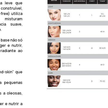
a leve que
construível,
ree) utiliza
 misturam
cia suave,
.
 base não só
er e nutrir,
radiante ao
d-skin” que
ça pequenas
s a oleosas,
r e nutrir a