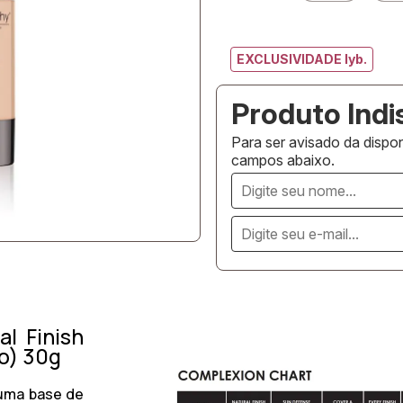
EXCLUSIVIDADE lyb.
Para ser avisado da dispon
campos abaixo.
l Finish
o) 30g
 uma base de