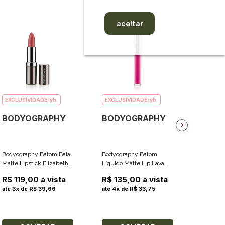
aceitar
EXCLUSIVIDADE lyb.
EXCLUSIVIDADE lyb.
EXCLUS
BODYOGRAPHY
BODYOGRAPHY
BODY
Bodyography Batom Bala
Bodyography Batom
Bodyogr
Matte Lipstick Elizabeth
Líquido Matte Lip Lava
Fabric T
Cor Raisin Satin Matte
Cor Candy (Rosa Brilhante
Mauve g
R$ 119,00 à vista
R$ 135,00 à vista
R$ 159
3.7g
Fosco) 2.4ml
4.5g
até 3x de R$ 39,66
até 4x de R$ 33,75
até 5x d