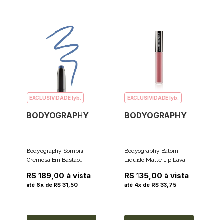
EXCLUSIVIDADE lyb.
EXCLUSIVIDADE lyb.
BODYOGRAPHY
BODYOGRAPHY
Bodyography Sombra
Bodyography Batom
Cremosa Em Bastão
Líquido Matte Lip Lava
Stylist Cor Cobalt (Azul
Cor Au Naturel (Rosa
R$ 189,00 à vista
R$ 135,00 à vista
Royal Metálico) 2g
Nude Fosco) 2.4ml
até 6x de R$ 31,50
até 4x de R$ 33,75