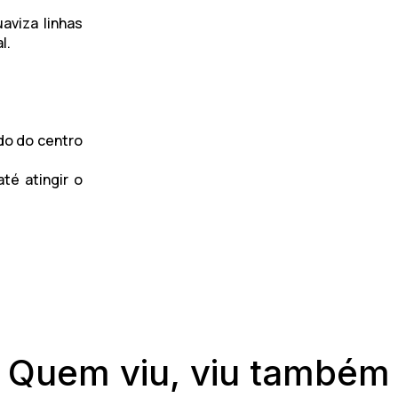
aviza linhas
l.
do do centro
té atingir o
Quem viu, viu também