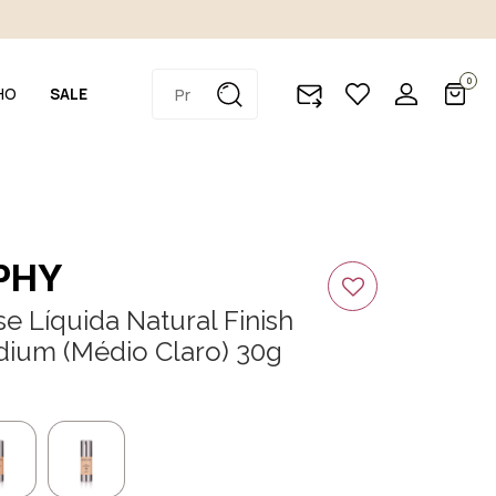
0
HO
SALE
PHY
 Líquida Natural Finish
dium (Médio Claro) 30g