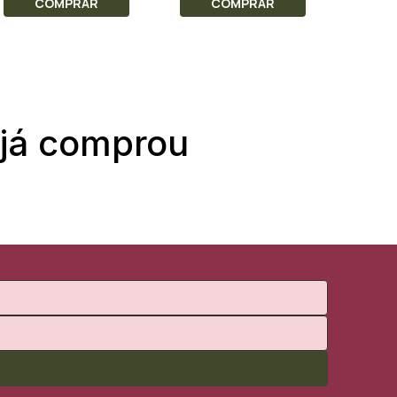
COMPRAR
COMPRAR
C
 já comprou