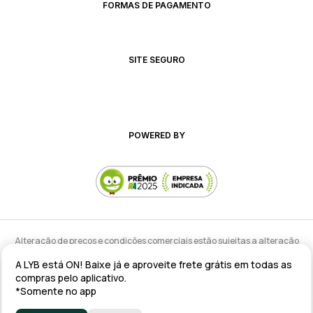
FORMAS DE PAGAMENTO
SITE SEGURO
POWERED BY
Alteração de preços e condições comerciais estão sujeitas a alteração
sem aviso prévio.
A LYB está ON! Baixe já e aproveite frete grátis em todas as
lyb @ 2025 - Av. Talma Rodrigues Ribeiro, 147 - Galpão 02 MOD
compras pelo aplicativo.
A/B/C/D/E, Sala 09 Serra - ES CEP: 29173-795 - CNPJ: 43.008.535/0001-11
*Somente no app