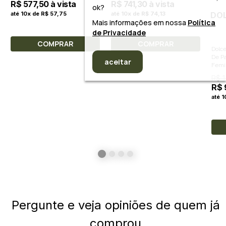
R$ 577,50 à vista
R$ 741,30 à vista
ok?
DO
até 10x de R$ 57,75
até 10x de R$ 74,13
Mais informações em nossa
Política
de Privacidade
COMPRAR
COMPRAR
Dolc
De P
aceitar
Femi
R$ 1
R$ 
até 
Pergunte e veja opiniões de quem já
comprou