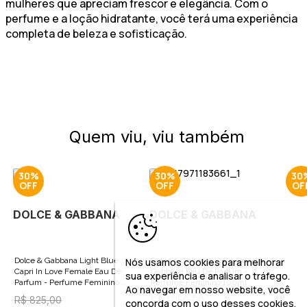
mulheres que apreciam frescor e elegância. Com o
perfume e a loção hidratante, você terá uma experiência
completa de beleza e sofisticação.
Quem viu, viu também
30%
30%
30
DOLCE & GABBANA
DOLCE & GABBANA
Nós usamos cookies para melhorar
Dolce & Gabbana Light Blue
Dolce & Gabbana Q By Dolce &
Capri In Love Female Eau De
Gabbana Eau De Parfum -
sua experiência e analisar o tráfego.
Parfum - Perfume Feminino
Perfume Feminino 100ml
Ao navegar em nosso website, você
50ml
R$ 825,00
R$ 1.059,00
concorda com o uso desses cookies,