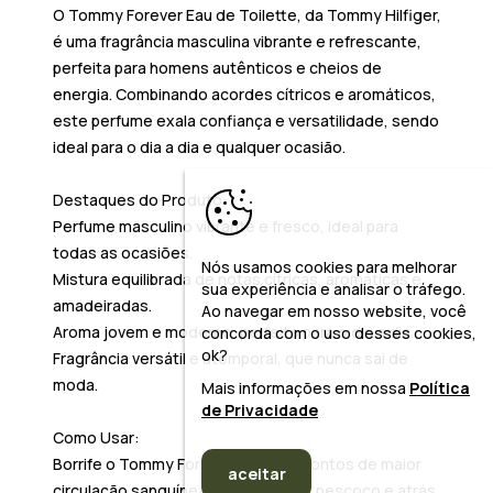
O
Tommy Forever Eau de Toilette
, da
Tommy Hilfiger
,
é uma fragrância masculina vibrante e refrescante,
perfeita para homens autênticos e cheios de
energia. Combinando acordes cítricos e aromáticos,
este perfume exala confiança e versatilidade, sendo
ideal para o dia a dia e qualquer ocasião.
Destaques do Produto:
Perfume masculino vibrante e fresco, ideal para
todas as ocasiões.
Nós usamos cookies para melhorar
Mistura equilibrada de notas cítricas, aromáticas e
sua experiência e analisar o tráfego.
amadeiradas.
Ao navegar em nosso website, você
Aroma jovem e moderno, perfeito para o dia a dia.
concorda com o uso desses cookies,
ok?
Fragrância versátil e atemporal, que nunca sai de
moda.
Mais informações em nossa
Política
de Privacidade
Como Usar:
Borrife o
Tommy Forever EDT
nos pontos de maior
aceitar
circulação sanguínea, como pulsos, pescoço e atrás