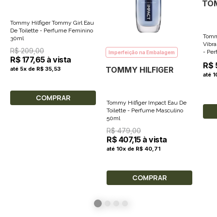
TOM
Tommy Hilfiger Tommy Girl Eau
De Toilette - Perfume Feminino
Tomm
30ml
Vibr
R$ 209,00
- Pe
Imperfeição na Embalagem
R$ 177,65 à vista
R$ 
TOMMY HILFIGER
até 5x de R$ 35,53
até 
COMPRAR
Tommy Hilfiger Impact Eau De
Toilette - Perfume Masculino
50ml
R$ 479,00
R$ 407,15 à vista
até 10x de R$ 40,71
COMPRAR