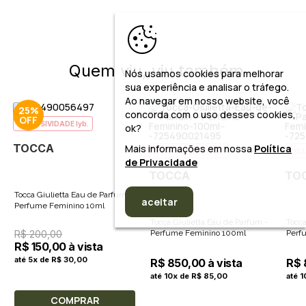
Quem viu, viu também
Nós usamos cookies para melhorar
sua experiência e analisar o tráfego.
Ao navegar em nosso website, você
25%
concorda com o uso desses cookies,
EXCLUSIVIDADE lyb.
ok?
TOCCA
Mais informações em nossa
Política
EXCLUSIVIDADE lyb.
EXCL
de Privacidade
TOCCA
TO
Tocca Giulietta Eau de Parfum -
aceitar
Perfume Feminino 10ml
Tocca Giulietta Eau de Parfum -
Tocca
R$ 200,00
Perfume Feminino 100ml
Perf
R$ 150,00 à vista
até 5x de R$ 30,00
R$ 850,00 à vista
R$ 
até 10x de R$ 85,00
até 
COMPRAR