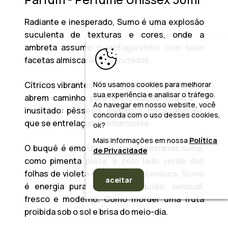
Radiante e inesperado, Sumo é uma explosão
suculenta de texturas e cores, onde a
ambreta assume o protagonismo com suas
facetas almiscaradas e frutadas.
Cítricos vibrantes como goiaba, cidra e toranja
Nós usamos cookies para melhorar
sua experiência e analisar o tráfego.
abrem caminho para um coração tropical e
Ao navegar em nosso website, você
inusitado: pêssego, damasco, coco, abacaxi,
concorda com o uso desses cookies,
que se entrelaçam em harmonia.
ok?
Mais informações em nossa
Política
O buquê é emoldurado por especiarias sutis,
de Privacidade
como pimenta preta, e pelo lado verde das
folhas de violeta e coração de cenoura. Sumo
aceitar
é energia pura em forma líquida: sensual,
fresco e moderno. Como morder uma fruta
proibida sob o sol e brisa do meio-dia.