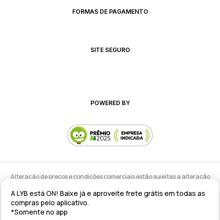
FORMAS DE PAGAMENTO
SITE SEGURO
POWERED BY
Alteração de preços e condições comerciais estão sujeitas a alteração
sem aviso prévio.
A LYB está ON! Baixe já e aproveite frete grátis em todas as
lyb @ 2025 - Av. Talma Rodrigues Ribeiro, 147 - Galpão 02 MOD
compras pelo aplicativo.
A/B/C/D/E, Sala 09 Serra - ES CEP: 29173-795 - CNPJ: 43.008.535/0001-11
*Somente no app