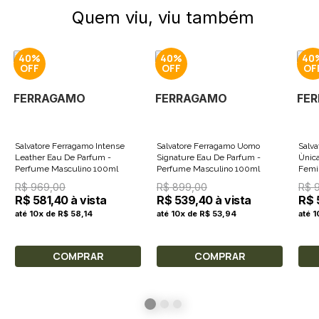
Quem viu, viu também
40%
40%
40
FERRAGAMO
FERRAGAMO
FE
Salvatore Ferragamo Intense
Salvatore Ferragamo Uomo
Salva
Leather Eau De Parfum -
Signature Eau De Parfum -
Ùnic
Perfume Masculino 100ml
Perfume Masculino 100ml
Femi
R$ 969,00
R$ 899,00
R$ 
R$ 581,40 à vista
R$ 539,40 à vista
R$ 
até 10x de R$ 58,14
até 10x de R$ 53,94
até 
COMPRAR
COMPRAR