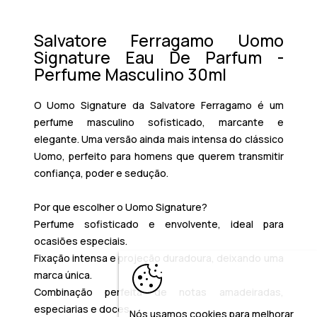
Salvatore Ferragamo Uomo
Signature Eau De Parfum -
Perfume Masculino 30ml
O
Uomo Signature
da
Salvatore Ferragamo
é um
perfume masculino sofisticado, marcante e
elegante. Uma versão ainda mais intensa do clássico
Uomo
, perfeito para homens que querem transmitir
confiança, poder e sedução
.
Por que escolher o Uomo Signature?
Perfume
sofisticado e envolvente
, ideal para
ocasiões especiais.
Fixação intensa e projeção duradoura
, deixando uma
marca única.
Combinação
perfeita de notas amadeiradas,
especiarias e doces
.
Nós usamos cookies para melhorar