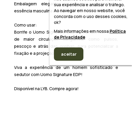
Embalagem elegante e luxuosa, refletindo a
sua experiência e analisar o tráfego.
Ao navegar em nosso website, você
essência masculina moderna.
concorda com o uso desses cookies,
ok?
Como usar:
Mais informações em nossa
Política
Borrife o
Uomo Signature Eau de Parfum
nas áreas
de Privacidade
de maior circulação sanguínea, como pulsos,
pescoço e atrás das orelhas, para potencializar a
fixação e a projeção da fragrância.
aceitar
Viva a experiência de um
homem sofisticado e
sedutor
com
Uomo Signature EDP
!
Disponível na LYB. Compre agora!