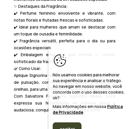
✨
Destaques da Fragrância:
✔️ Perfume feminino envolvente e vibrante, com
notas florais e frutadas frescas e sofisticadas.
✔️ Ideal para mulheres que amam se destacar com
um toque de ousadia e feminilidade.
✔️ Fragrância versátil, perfeita para o dia ou para
ocasiões especiais.
✔️ Embalagem elegante, que reflete o caráter
sofisticado da fragrância.
🌿
Como Usar:
Nós usamos cookies para melhorar
Aplique
Signorina Ribelle Eau de Parfum
nos pontos
sua experiência e analisar o tráfego.
de pulsação, como pescoço, pulsos e atrás das
Ao navegar em nosso website, você
orelhas, para uma fragrância duradoura e marcante.
concorda com o uso desses cookies,
Com Salvatore Ferragamo Signorina Ribelle, você
ok?
expressa sua feminilidade de maneira única e
Mais informações em nossa
Política
audaciosa, conquistando todos ao seu redor.
de Privacidade
aceitar