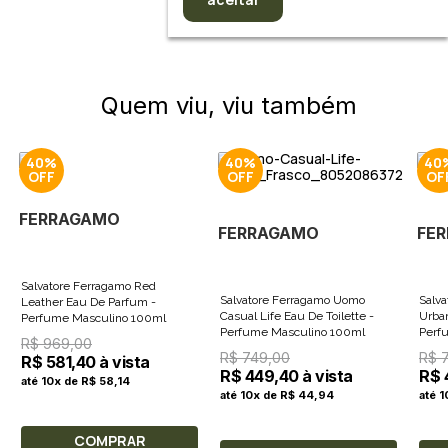
Quem viu, viu também
40%
40%
40
FERRAGAMO
FERRAGAMO
FE
Salvatore Ferragamo Red
Salvatore Ferragamo Uomo
Salv
Leather Eau De Parfum -
Casual Life Eau De Toilette -
Urban
Perfume Masculino 100ml
Perfume Masculino 100ml
R$ 969,00
R$ 749,00
R$ 
R$ 581,40 à vista
R$ 449,40 à vista
R$ 
até 10x de R$ 58,14
até 10x de R$ 44,94
até 
COMPRAR