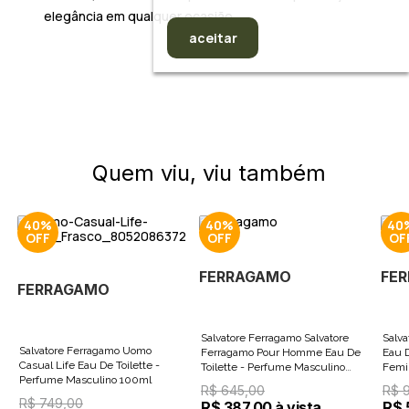
elegância em qualquer ocasião.
aceitar
Quem viu, viu também
40%
40%
40
FERRAGAMO
FE
FERRAGAMO
Salvatore Ferragamo Salvatore
Salva
Salvatore Ferragamo Uomo
Ferragamo Pour Homme Eau De
Eau 
Casual Life Eau De Toilette -
Toilette - Perfume Masculino
Femi
Perfume Masculino 100ml
100ml
R$ 645,00
R$ 
R$ 749,00
R$ 387,00 à vista
R$ 