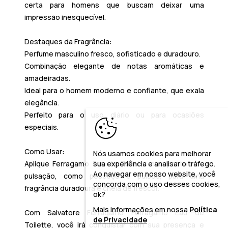
certa para homens que buscam deixar uma
impressão inesquecível.
Destaques da Fragrância:
Perfume masculino fresco, sofisticado e duradouro.
Combinação elegante de notas aromáticas e
amadeiradas.
Ideal para o homem moderno e confiante, que exala
elegância.
Perfeito para o uso diário ou para ocasiões
especiais.
Como Usar:
Nós usamos cookies para melhorar
Aplique
Ferragamo Eau de Toilette
nos pontos de
sua experiência e analisar o tráfego.
Ao navegar em nosso website, você
pulsação, como pescoço e pulsos, para uma
concorda com o uso desses cookies,
fragrância duradoura e cheia de frescor.
ok?
Mais informações em nossa
Política
Com Salvatore Ferragamo Ferragamo Eau de
de Privacidade
Toilette, você irá conquistar com sua presença e