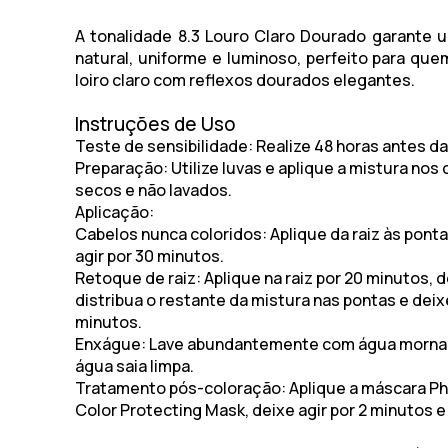
A tonalidade 8.3 Louro Claro Dourado garante 
natural, uniforme e luminoso, perfeito para qu
loiro claro com reflexos dourados elegantes.
Instruções de Uso
Teste de sensibilidade
: Realize 48 horas antes da
Preparação
: Utilize luvas e aplique a mistura nos
secos e não lavados.
Aplicação
:
Cabelos nunca coloridos
: Aplique da raiz às pont
agir por 30 minutos.
Retoque de raiz
: Aplique na raiz por 20 minutos, 
distribua o restante da mistura nas pontas e deix
minutos.
Enxágue
: Lave abundantemente com água morna 
água saia limpa.
Tratamento pós-coloração
: Aplique a máscara P
Color Protecting Mask, deixe agir por 2 minutos 