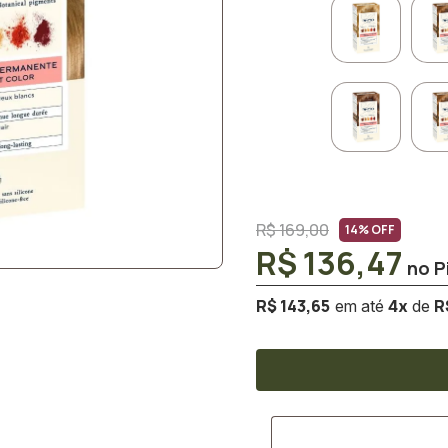
R$ 169,00
14% OFF
R$ 136,47
R$ 143,65
R
4
x