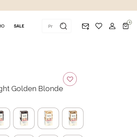
0
HO
SALE
ight Golden Blonde