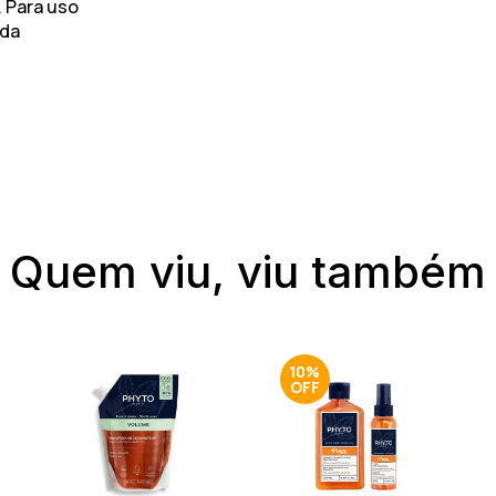
. Para uso
 da
Quem viu, viu também
10%