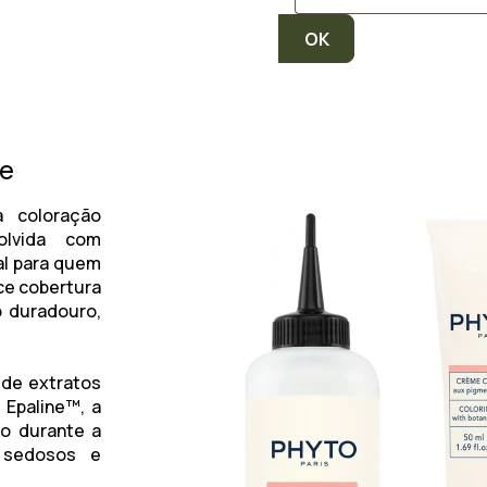
de
coloração
olvida com
al para quem
ce cobertura
o duradouro,
 de extratos
 Epaline™, a
do durante a
s sedosos e