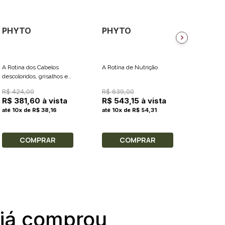
PHYTO
PHYTO
PHYT
A Rotina dos Cabelos
A Rotina de Nutrição
A Rotin
descoloridos, grisalhos e
loiros
R$ 424,00
R$ 639,00
R$ 589
R$ 381,60 à vista
R$ 543,15 à vista
R$ 50
até 10x de R$ 38,16
até 10x de R$ 54,31
até 10x
COMPRAR
COMPRAR
C
 já comprou