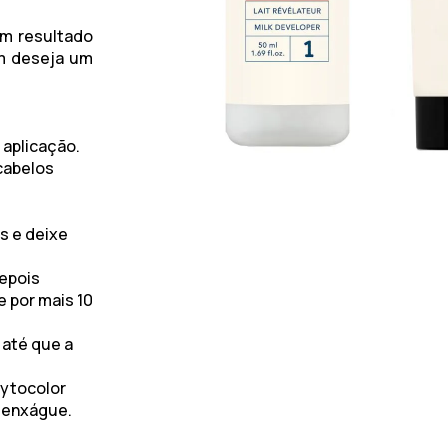
um resultado
em deseja um
 aplicação.
 cabelos
as e deixe
depois
e por mais 10
até que a
hytocolor
e enxágue.