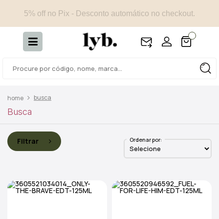
5% off no Pix - Desconto automático no checkout.
busca
Busca
Ordenar por:
Filtrar