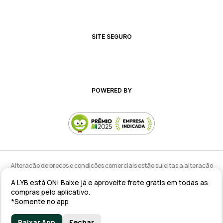
SITE SEGURO
POWERED BY
Alteração de preços e condições comerciais estão sujeitas a alteração
sem aviso prévio.
A LYB está ON! Baixe já e aproveite frete grátis em todas as
lyb @ 2025 - Av. Talma Rodrigues Ribeiro, 147 - Galpão 02 MOD
compras pelo aplicativo.
A/B/C/D/E, Sala 09 Serra - ES CEP: 29173-795 - CNPJ: 43.008.535/0001-11
*Somente no app
Baixar App
Fechar