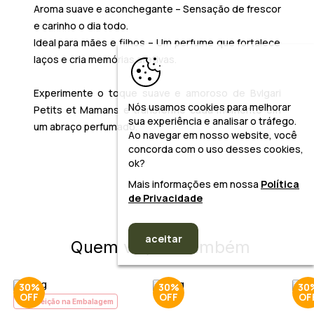
Aroma suave e aconchegante – Sensação de frescor
e carinho o dia todo.
Ideal para mães e filhos – Um perfume que fortalece
laços e cria memórias afetivas.
Experimente o toque suave e amoroso de Bvlgari
Nós usamos cookies para melhorar
Petits et Mamans e transforme cada momento em
sua experiência e analisar o tráfego.
um abraço perfumado.
Ao navegar em nosso website, você
concorda com o uso desses cookies,
ok?
Mais informações em nossa
Política
de Privacidade
aceitar
Quem viu, viu também
30%
30%
30
Imperfeição na Embalagem