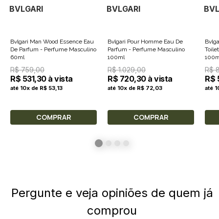
BVLGARI
BVLGARI
BVL
Bvlgari Man Wood Essence Eau
Bvlgari Pour Homme Eau De
Bvlg
De Parfum - Perfume Masculino
Parfum - Perfume Masculino
Toile
60ml
100ml
100m
R$ 759,00
R$ 1.029,00
R$ 
R$ 531,30 à vista
R$ 720,30 à vista
R$ 
até 10x de R$ 53,13
até 10x de R$ 72,03
até 
COMPRAR
COMPRAR
Pergunte e veja opiniões de quem já
comprou