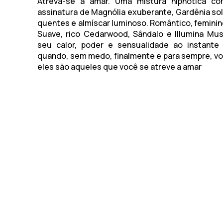
Atreva-se a amar. Uma mistura hipnótica c
assinatura de Magnólia exuberante, Gardênia sol
quentes e almíscar luminoso. Romântico, feminino
Suave, rico Cedarwood, Sândalo e Illumina Mu
seu calor, poder e sensualidade ao instante
quando, sem medo, finalmente e para sempre, v
eles são aqueles que você se atreve a amar