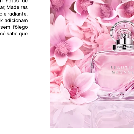
om notas de
ar, Madeiras
 e radiante.
sk adicionam
 sem fôlego
ocê sabe que