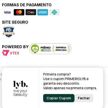
FORMAS DE PAGAMENTO
SITE SEGURO
POWERED BY
Primeira compra?
évio.
Use o cupom
PRIMEIROLYB
e
95 - CNPJ: 43.008.535/0001-11
garanta seu desconto.
Válido apenas na primeira compra.
Copiar Cupom
Fechar