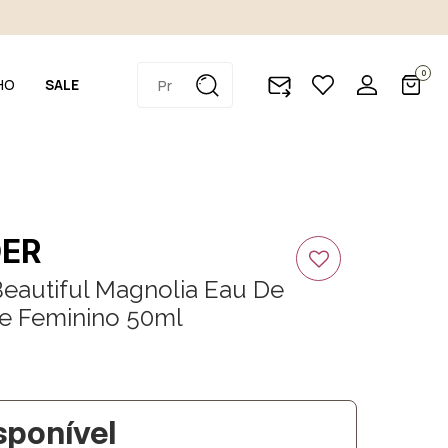
0
HO
SALE
DER
Beautiful Magnolia Eau De
e Feminino 50ml