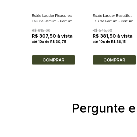
Estée Lauder Pleasures
Estée Lauder Beautiful
Eau de Parfum - Perfume
Eau de Parfum - Perfume
Feminino 100ml
Feminino 75ml
R$ 615,00
R$ 545,00
R$ 307,50 à vista
R$ 381,50 à vista
até 10x de R$ 30,75
até 10x de R$ 38,15
COMPRAR
COMPRAR
Pergunte e