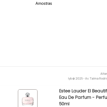
Amostras
Alte
lyb @ 2025 - Av. Talma Rodri
Estee Lauder El Beauti
Eau De Parfum - Perf
50ml