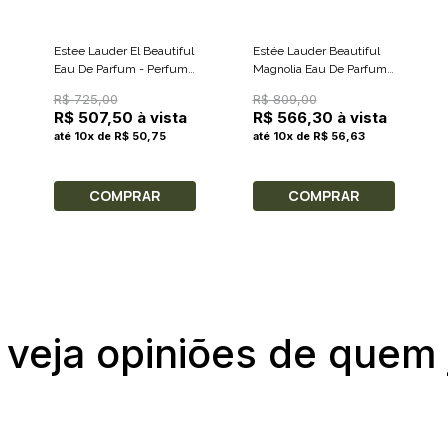
Estee Lauder El Beautiful
Estée Lauder Beautiful
Eau De Parfum - Perfume
Magnolia Eau De Parfum -
Feminino 150ml
Perfume Feminino 100ml
R$ 725,00
R$ 809,00
R$ 507,50 à vista
R$ 566,30 à vista
até 10x de R$ 50,75
até 10x de R$ 56,63
COMPRAR
COMPRAR
 veja opiniões de quem