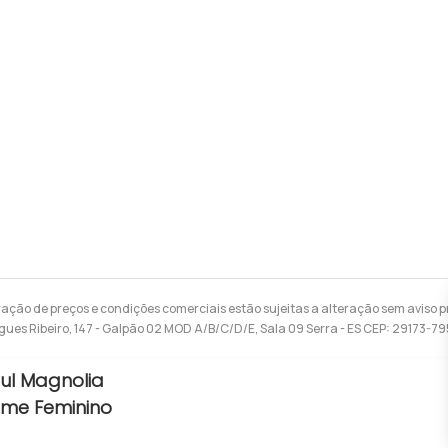
ração de preços e condições comerciais estão sujeitas a alteração sem aviso pr
gues Ribeiro, 147 - Galpão 02 MOD A/B/C/D/E, Sala 09 Serra - ES CEP: 29173-7
ful Magnolia
ume Feminino