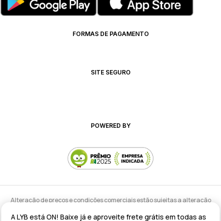
FORMAS DE PAGAMENTO
SITE SEGURO
POWERED BY
Alteração de preços e condições comerciais estão sujeitas a alteração
sem aviso prévio.
A LYB está ON! Baixe já e aproveite frete grátis em todas as
lyb @ 2025 - Av. Talma Rodrigues Ribeiro, 147 - Galpão 02 MOD