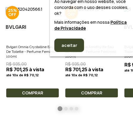
Ao navegar em nosso website, você
concorda com o uso desses cookies,
25%
25%
ok?
Mais informações em nossa
Política
BVLGARI
BVLGARI
BVL
de Privacidade
aceitar
Bvlgari Omnia Crystalline Eau
Bvlgari Omnia Amethyste Eau
Bvlga
De Toilette - Perfume Feminino
De Toilette - Perfume Feminino
Toill
100ml
100ml
100m
R$ 935,00
R$ 935,00
R$ 
R$ 701,25 à vista
R$ 701,25 à vista
até 
até 10x de R$ 70,12
até 10x de R$ 70,12
COMPRAR
COMPRAR