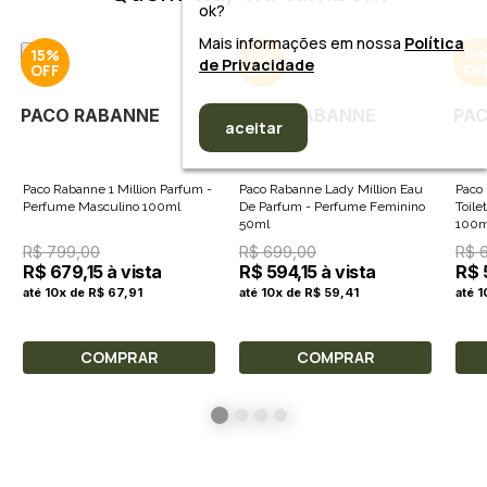
ok?
Mais informações em nossa
Política
15%
15%
15
de Privacidade
PACO RABANNE
PACO RABANNE
PA
aceitar
Paco Rabanne 1 Million Parfum -
Paco Rabanne Lady Million Eau
Paco
Perfume Masculino 100ml
De Parfum - Perfume Feminino
Toile
50ml
100m
R$ 799,00
R$ 699,00
R$ 
R$ 679,15 à vista
R$ 594,15 à vista
R$ 
até 10x de R$ 67,91
até 10x de R$ 59,41
até 
COMPRAR
COMPRAR