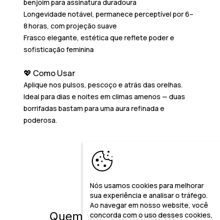
benjoim para assinatura duradoura
Longevidade notável
, permanece perceptível por 6–
8 horas, com projeção suave
Frasco elegante
, estética que reflete poder e
sofisticação feminina
💖 Como Usar
Aplique nos pulsos, pescoço e atrás das orelhas.
Ideal para dias e noites em climas amenos — duas
borrifadas bastam para uma aura refinada e
poderosa.
Nós usamos cookies para melhorar
sua experiência e analisar o tráfego.
Ao navegar em nosso website, você
Quem viu, viu também
concorda com o uso desses cookies,