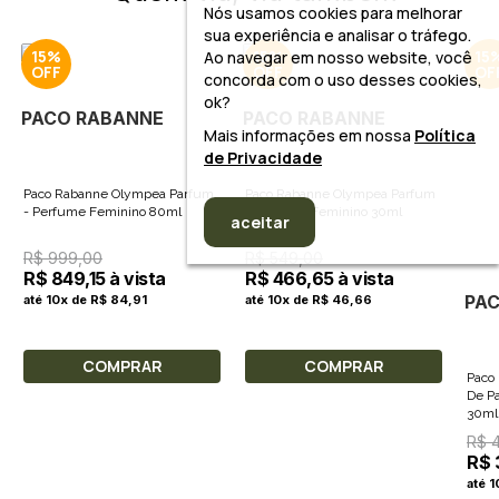
Nós usamos cookies para melhorar
sua experiência e analisar o tráfego.
15%
15%
15
Ao navegar em nosso website, você
concorda com o uso desses cookies,
ok?
PACO RABANNE
PACO RABANNE
Mais informações em nossa
Política
de Privacidade
Paco Rabanne Olympea Parfum
Paco Rabanne Olympea Parfum
- Perfume Feminino 80ml
- Perfume Feminino 30ml
aceitar
R$ 999,00
R$ 549,00
R$ 849,15 à vista
R$ 466,65 à vista
PA
até 10x de R$ 84,91
até 10x de R$ 46,66
COMPRAR
COMPRAR
Paco
De P
30ml
R$ 
R$ 
até 